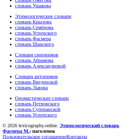
словарь Ожегова
словарь Ушакова
Этимологические словари
словарь Крылова
словарь Семёнова
словарь Успенского
словарь Фасмера
словарь Шанского
Словари синонимов
словарь Абрамова
словарь Александровой
Словари антонимов
словарь Введенской
словарь Львова
Ономастические словари
словарь Петровского
словарь Суперанской
словарь Успенского
© 2026 lexicography.online.
Этимологический словарь
Фасмера М.
:
паголенок
Пользовательское соглашение
Контакты