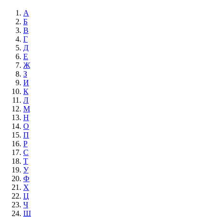
А
Б
В
Г
Д
Е
Ж
З
И
К
Л
М
Н
О
П
Р
С
Т
У
Ф
Х
Ц
Ч
Ш