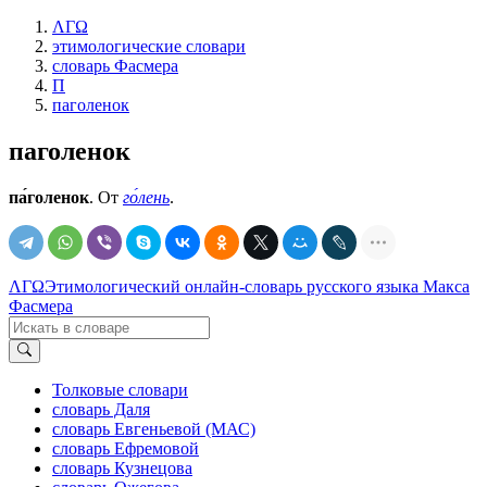
ΛΓΩ
этимологические словари
словарь Фасмера
П
паголенок
паголенок
па́голенок
. От
го́лень
.
ΛΓΩ
Этимологический онлайн-словарь русского языка Макса
Фасмера
Толковые словари
словарь Даля
словарь Евгеньевой (МАС)
словарь Ефремовой
словарь Кузнецова