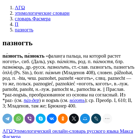
ΛΓΩ
этимологические словари
словарь Фасмера
П
пазногть
пазногть
па́зногть, па́знокть
«фаланга пальца, на которой растет
ноготь», сиб. (Даль), укр.
па́гнiсть
, род. п.
па́гностя
, блр.
пазно́коць
, др.-русск.
пазногъть
, ст.-слав.
пазногъть, пазнегъть
ὁπλή (Рs. Sin.), болг.
па́знът
(Младенов 408), словен. pážnohǝt,
род. п. -hta, чеш. раznоhеt, раznеht «коготь», слвц. раznесht —
то же, польск. paznogieć, paznokieć «ноготь, коготь», в.-луж.
parnoht, раnоht, н.-луж. раrnосht м., раrnосhtа ж. || Праслав.
*раz-nоgъtь, преобразованное из основы на согласный. Из
*раz- (см.
па́з-дер
) и nogъtь (см.
но́готь
); ср. Преобр. I, 610; II,
3; Младенов, там же; Брюкнер 400.
ΛΓΩ
Этимологический онлайн-словарь русского языка Макса
Фасмера