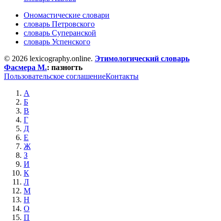
Ономастические словари
словарь Петровского
словарь Суперанской
словарь Успенского
© 2026 lexicography.online.
Этимологический словарь
Фасмера М.
:
пазногть
Пользовательское соглашение
Контакты
А
Б
В
Г
Д
Е
Ж
З
И
К
Л
М
Н
О
П