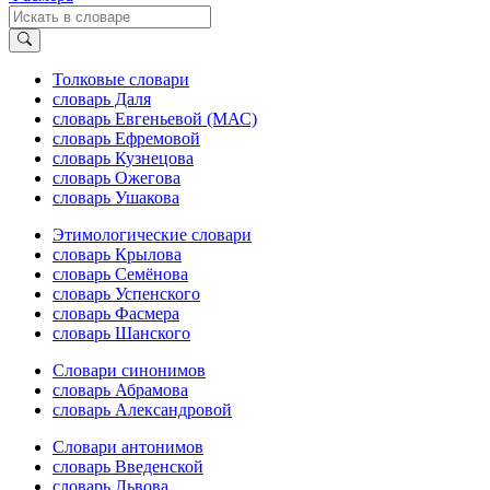
Толковые словари
словарь Даля
словарь Евгеньевой (МАС)
словарь Ефремовой
словарь Кузнецова
словарь Ожегова
словарь Ушакова
Этимологические словари
словарь Крылова
словарь Семёнова
словарь Успенского
словарь Фасмера
словарь Шанского
Словари синонимов
словарь Абрамова
словарь Александровой
Словари антонимов
словарь Введенской
словарь Львова