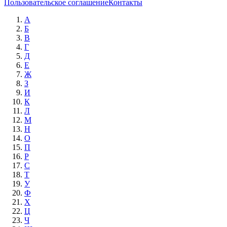
Пользовательское соглашение
Контакты
А
Б
В
Г
Д
Е
Ж
З
И
К
Л
М
Н
О
П
Р
С
Т
У
Ф
Х
Ц
Ч