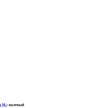
а М.
:
палевый