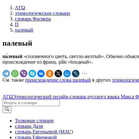
ΛΓΩ
этимологические словари
словарь Фасмера
П
палевый
палевый
па́левый
«соломенного цвета, светло-желтый». Обычно объясняют 
происхождение из франц. pâle «бледный».
См. также
происхождение слова палевый
в других
этимологиче
ΛΓΩ
Этимологический онлайн-словарь русского языка Макса 
Толковые словари
словарь Даля
словарь Евгеньевой (МАС)
словарь Ефремовой