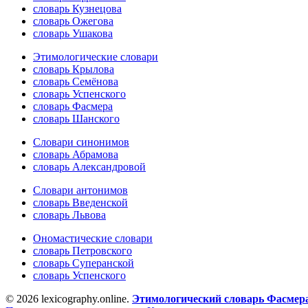
словарь Кузнецова
словарь Ожегова
словарь Ушакова
Этимологические словари
словарь Крылова
словарь Семёнова
словарь Успенского
словарь Фасмера
словарь Шанского
Словари синонимов
словарь Абрамова
словарь Александровой
Словари антонимов
словарь Введенской
словарь Львова
Ономастические словари
словарь Петровского
словарь Суперанской
словарь Успенского
© 2026 lexicography.online.
Этимологический словарь Фасмер