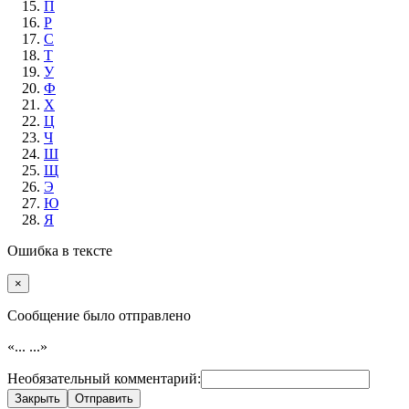
П
Р
С
Т
У
Ф
Х
Ц
Ч
Ш
Щ
Э
Ю
Я
Ошибка в тексте
×
Cообщение было отправлено
«...
...»
Необязательный комментарий:
Закрыть
Отправить