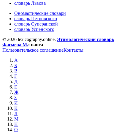
словарь Львова
Ономастические словари
словарь Петровского
словарь Суперанской
словарь Успенского
© 2026 lexicography.online.
Этимологический словарь
Фасмера М.
:
панга
Пользовательское соглашение
Контакты
А
Б
В
Г
Д
Е
Ж
З
И
К
Л
М
Н
О