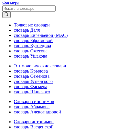
Фасмера
Толковые словари
словарь Даля
словарь Евгеньевой (МАС)
словарь Ефремовой
словарь Кузнецова
словарь Ожегова
словарь Ушакова
Этимологические словари
словарь Крылова
словарь Семёнова
словарь Успенского
словарь Фасмера
словарь Шанского
Словари синонимов
словарь Абрамова
словарь Александровой
Словари антонимов
словарь Введенской