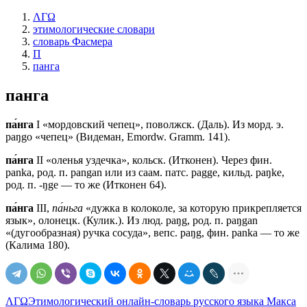
ΛΓΩ
этимологические словари
словарь Фасмера
П
панга
панга
па́нга
I «мордовский чепец», поволжск. (Даль). Из морд. э.
раŋgо «чепец» (Видеман, Emordw. Gramm. 141).
па́нга
II «оленья уздечка», кольск. (Итконен). Через фин.
раnkа, род. п. раngаn или из саам. патс. раggе, кильд. раŋkе,
род. п. -ŋgе — то же (Итконен 64).
па́нга
III,
па́ньга
«дужка в колоколе, за которую прикрепляется
язык», олонецк. (Кулик.). Из люд. раŋg, род. п. раŋgаn
«(дугообразная) ручка сосуда», вепс. раŋg, фин. раnkа — то же
(Калима 180).
ΛΓΩ
Этимологический онлайн-словарь русского языка Макса