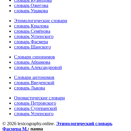
словарь Кузнецова
словарь Ожегова
словарь Ушакова
Этимологические словари
словарь Крылова
словарь Семёнова
словарь Успенского
словарь Фасмера
словарь Шанского
Словари синонимов
словарь Абрамова
словарь Александровой
Словари антонимов
словарь Введенской
словарь Львова
Ономастические словари
словарь Петровского
словарь Суперанской
словарь Успенского
© 2026 lexicography.online.
Этимологический словарь
Фасмера М.
:
панна