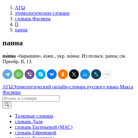
ΛΓΩ
этимологические словари
словарь Фасмера
П
панна
панна
па́нна
«барышня», южн., укр.
па́нна
. Из польск. раnnа; см.
Преобр. II, 13.
ΛΓΩ
Этимологический онлайн-словарь русского языка Макса
Фасмера
Толковые словари
словарь Даля
словарь Евгеньевой (МАС)
словарь Ефремовой