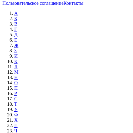
Пользовательское соглашение
Контакты
А
Б
В
Г
Д
Е
Ж
З
И
К
Л
М
Н
О
П
Р
С
Т
У
Ф
Х
Ц
Ч