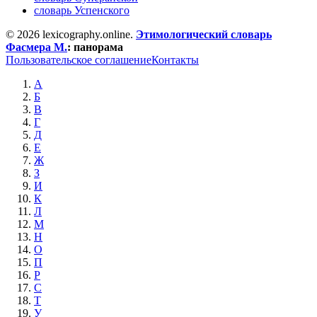
словарь Успенского
© 2026 lexicography.online.
Этимологический словарь
Фасмера М.
:
панорама
Пользовательское соглашение
Контакты
А
Б
В
Г
Д
Е
Ж
З
И
К
Л
М
Н
О
П
Р
С
Т
У