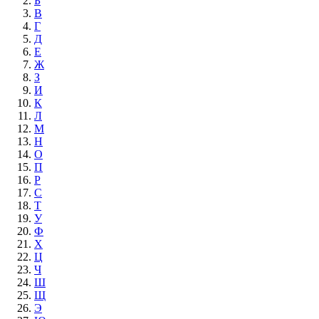
Б
В
Г
Д
Е
Ж
З
И
К
Л
М
Н
О
П
Р
С
Т
У
Ф
Х
Ц
Ч
Ш
Щ
Э