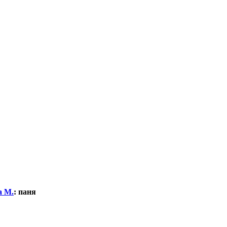
а М.
:
паня