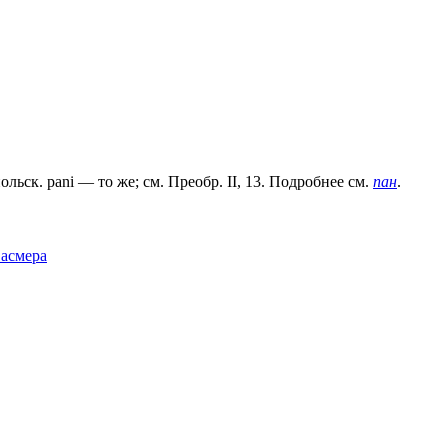
польск. раni — то же; см. Преобр. II, 13. Подробнее см.
пан
.
Фасмера