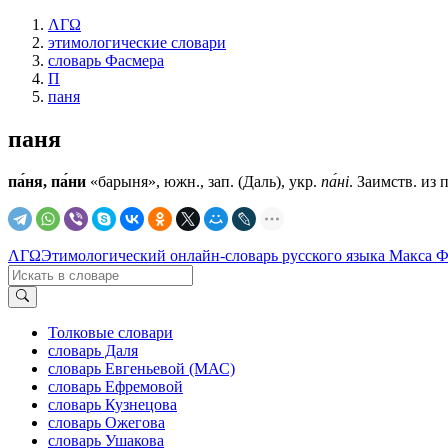
ΛΓΩ
этимологические словари
словарь Фасмера
П
паня
паня
па́ня, па́ни
«барыня», южн., зап. (Даль), укр.
па́нi
. Заимств. из 
ΛΓΩ
Этимологический онлайн-словарь русского языка Макса 
Толковые словари
словарь Даля
словарь Евгеньевой (МАС)
словарь Ефремовой
словарь Кузнецова
словарь Ожегова
словарь Ушакова