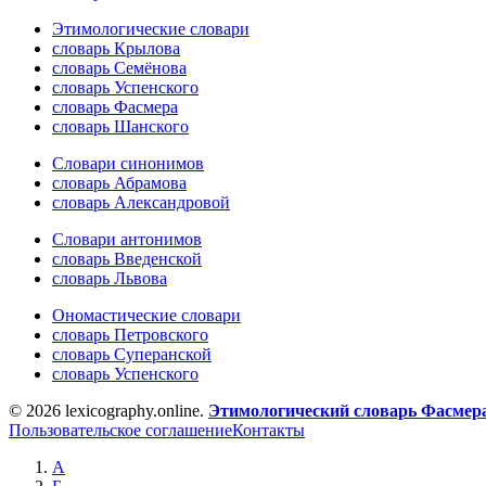
Этимологические словари
словарь Крылова
словарь Семёнова
словарь Успенского
словарь Фасмера
словарь Шанского
Словари синонимов
словарь Абрамова
словарь Александровой
Словари антонимов
словарь Введенской
словарь Львова
Ономастические словари
словарь Петровского
словарь Суперанской
словарь Успенского
© 2026 lexicography.online.
Этимологический словарь Фасмер
Пользовательское соглашение
Контакты
А