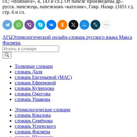
сл.; «Bratislava», 4, 143 и сл.). От
папеж
произведены др.-
русск.
папежець
,
папежникъ
«католик», Гавр. Назар. (1651 г.),
стр. 6 и сл.
ΛΓΩ
Этимологический онлайн-словарь русского языка Макса
Фасмера
Толковые словари
словарь Даля
словарь Евгеньевой (МАС)
словарь Ефремовой
словарь Кузнецова
словарь Ожегова
словарь Ушакова
Этимологические словари
словарь Крылова
словарь Семёнова
словарь Успенского
словарь Фасмера