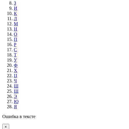
З
И
К
Л
М
Н
О
П
Р
С
Т
У
Ф
Х
Ц
Ч
Ш
Щ
Э
Ю
Я
Ошибка в тексте
×