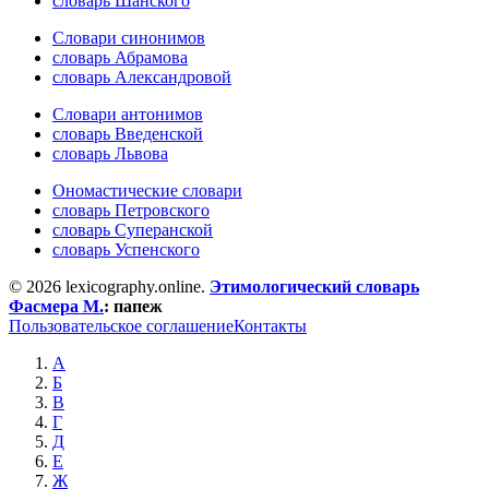
словарь Шанского
Словари синонимов
словарь Абрамова
словарь Александровой
Словари антонимов
словарь Введенской
словарь Львова
Ономастические словари
словарь Петровского
словарь Суперанской
словарь Успенского
© 2026 lexicography.online.
Этимологический словарь
Фасмера М.
:
папеж
Пользовательское соглашение
Контакты
А
Б
В
Г
Д
Е
Ж