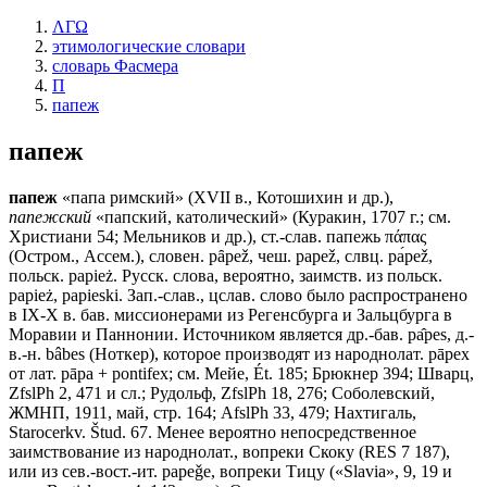
ΛΓΩ
этимологические словари
словарь Фасмера
П
папеж
папеж
папеж
«папа римский» (XVII в., Котошихин и др.),
папежский
«папский, католический» (Куракин, 1707 г.; см.
Христиани 54; Мельников и др.), ст.-слав.
папежь
πάπας
(Остром., Ассем.), словен. рȃреž, чеш. рареž, слвц. ра́реž,
польск. рарiеż. Русск. слова, вероятно, заимств. из польск.
рарiеż, рарiеski. Зап.-слав., цслав. слово было распространено
в IХ-Х в. бав. миссионерами из Регенсбурга и Зальцбурга в
Моравии и Паннонии. Источником является др.-бав. ра̂реs, д.-
в.-н. bâbes (Ноткер), которое производят из народнолат. рāрех
от лат. рāра + роntifех; см. Мейе, Ét. 185; Брюкнер 394; Шварц,
ZfslPh 2, 471 и сл.; Рудольф, ZfslPh 18, 276; Соболевский,
ЖМНП, 1911, май, стр. 164; AfslPh 33, 479; Нахтигаль,
Starocerkv. Štud. 67. Менее вероятно непосредственное
заимствование из народнолат., вопреки Скоку (RЕS 7 187),
или из сев.-вост.-ит. рареǧе, вопреки Тицу («Slavia», 9, 19 и