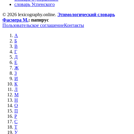
словарь Успенского
© 2026 lexicography.online.
Этимологический словарь
Фасмера М.
:
папирус
Пользовательское соглашение
Контакты
А
Б
В
Г
Д
Е
Ж
З
И
К
Л
М
Н
О
П
Р
С
Т
У