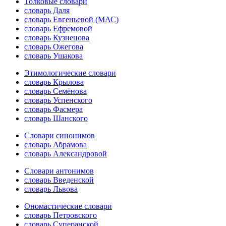
Толковые словари
словарь Даля
словарь Евгеньевой (МАС)
словарь Ефремовой
словарь Кузнецова
словарь Ожегова
словарь Ушакова
Этимологические словари
словарь Крылова
словарь Семёнова
словарь Успенского
словарь Фасмера
словарь Шанского
Словари синонимов
словарь Абрамова
словарь Александровой
Словари антонимов
словарь Введенской
словарь Львова
Ономастические словари
словарь Петровского
словарь Суперанской