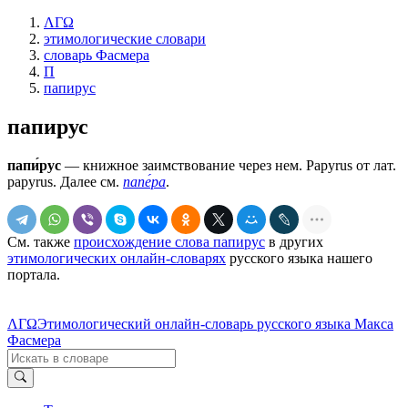
ΛΓΩ
этимологические словари
словарь Фасмера
П
папирус
папирус
папи́рус
— книжное заимствование через нем. Раруrus от лат.
раруrus. Далее см.
папе́ра
.
См. также
происхождение слова папирус
в других
этимологических онлайн-словарях
русского языка нашего
портала.
ΛΓΩ
Этимологический онлайн-словарь русского языка Макса
Фасмера