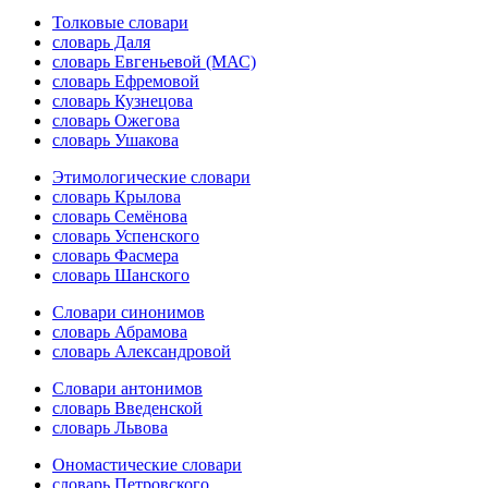
Толковые словари
словарь Даля
словарь Евгеньевой (МАС)
словарь Ефремовой
словарь Кузнецова
словарь Ожегова
словарь Ушакова
Этимологические словари
словарь Крылова
словарь Семёнова
словарь Успенского
словарь Фасмера
словарь Шанского
Словари синонимов
словарь Абрамова
словарь Александровой
Словари антонимов
словарь Введенской
словарь Львова
Ономастические словари
словарь Петровского