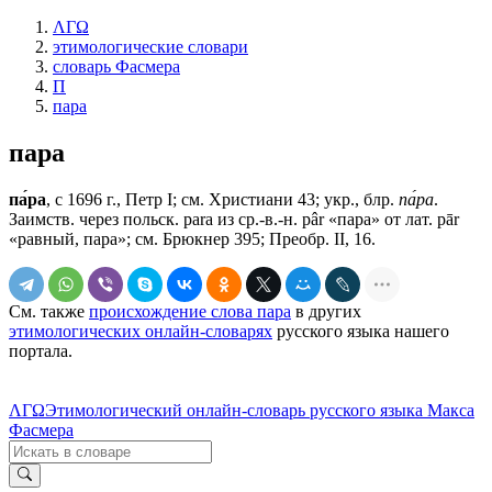
ΛΓΩ
этимологические словари
словарь Фасмера
П
пара
пара
па́ра
, с 1696 г., Петр I; см. Христиани 43; укр., блр.
па́ра
.
Заимств. через польск. раrа из ср.-в.-н. рâr «пара» от лат. рār
«равный, пара»; см. Брюкнер 395; Преобр. II, 16.
См. также
происхождение слова пара
в других
этимологических онлайн-словарях
русского языка нашего
портала.
ΛΓΩ
Этимологический онлайн-словарь русского языка Макса
Фасмера