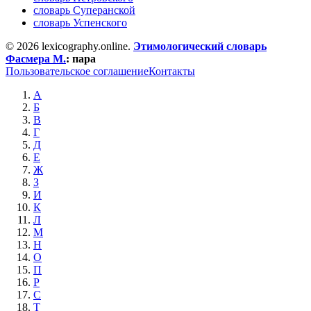
словарь Суперанской
словарь Успенского
© 2026 lexicography.online.
Этимологический словарь
Фасмера М.
:
пара
Пользовательское соглашение
Контакты
А
Б
В
Г
Д
Е
Ж
З
И
К
Л
М
Н
О
П
Р
С
Т