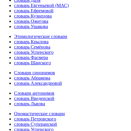
словарь Даля
словарь Евгеньевой (МАС)
словарь Ефремовой
словарь Кузнецова
словарь Ожегова
словарь Ушакова
Этимологические словари
словарь Крылова
словарь Семёнова
словарь Успенского
словарь Фасмера
словарь Шанского
Словари синонимов
словарь Абрамова
словарь Александровой
Словари антонимов
словарь Введенской
словарь Львова
Ономастические словари
словарь Петровского
словарь Суперанской
словарь Успенского