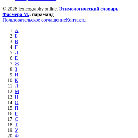
© 2026 lexicography.online.
Этимологический словарь
Фасмера М.
:
параманд
Пользовательское соглашение
Контакты
А
Б
В
Г
Д
Е
Ж
З
И
К
Л
М
Н
О
П
Р
С
Т
У
Ф