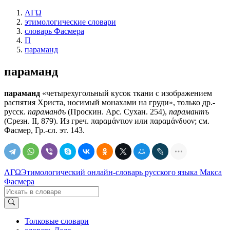
ΛΓΩ
этимологические словари
словарь Фасмера
П
параманд
параманд
параманд
«четырехугольный кусок ткани с изображением
распятия Христа, носимый монахами на груди», только др.-
русск.
парамандъ
(Проскин. Арс. Сухан. 254),
парамантъ
(Срезн. II, 879). Из греч. παραμάντιον или παραμάνδυον; см.
Фасмер, Гр.-сл. эт. 143.
ΛΓΩ
Этимологический онлайн-словарь русского языка Макса
Фасмера
Толковые словари