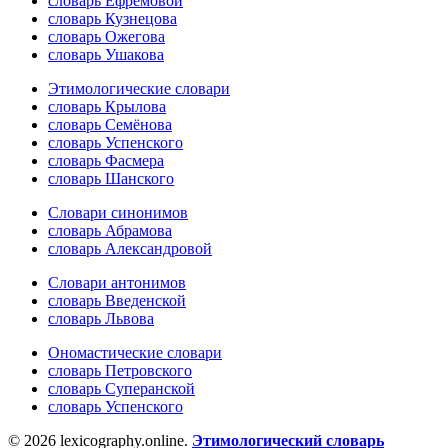
словарь Ефремовой
словарь Кузнецова
словарь Ожегова
словарь Ушакова
Этимологические словари
словарь Крылова
словарь Семёнова
словарь Успенского
словарь Фасмера
словарь Шанского
Словари синонимов
словарь Абрамова
словарь Александровой
Словари антонимов
словарь Введенской
словарь Львова
Ономастические словари
словарь Петровского
словарь Суперанской
словарь Успенского
© 2026 lexicography.online.
Этимологический словарь