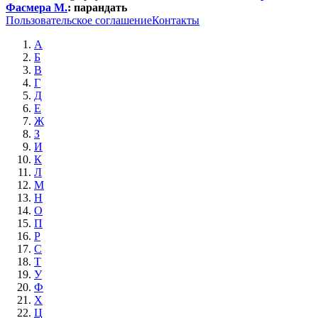
Фасмера М.
:
парандать
Пользовательское соглашение
Контакты
А
Б
В
Г
Д
Е
Ж
З
И
К
Л
М
Н
О
П
Р
С
Т
У
Ф
Х
Ц