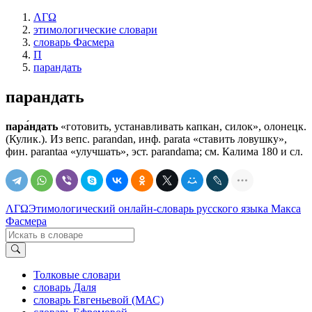
ΛΓΩ
этимологические словари
словарь Фасмера
П
парандать
парандать
пара́ндать
«готовить, устанавливать капкан, силок», олонецк.
(Кулик.). Из вепс. раrаndаn, инф. раrаtа «ставить ловушку»,
фин. раrаntаа «улучшать», эст. раrаndаmа; см. Калима 180 и сл.
ΛΓΩ
Этимологический онлайн-словарь русского языка Макса
Фасмера
Толковые словари
словарь Даля
словарь Евгеньевой (МАС)