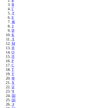
Б
В
Г
Д
Е
Ж
З
И
К
Л
М
Н
О
П
Р
С
Т
У
Ф
Х
Ц
Ч
Ш
Щ
Э