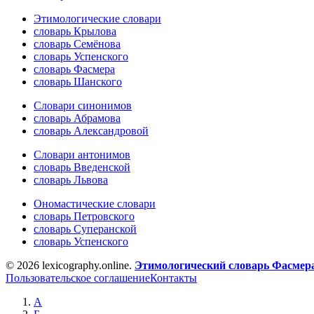
Этимологические словари
словарь Крылова
словарь Семёнова
словарь Успенского
словарь Фасмера
словарь Шанского
Словари синонимов
словарь Абрамова
словарь Александровой
Словари антонимов
словарь Введенской
словарь Львова
Ономастические словари
словарь Петровского
словарь Суперанской
словарь Успенского
© 2026 lexicography.online.
Этимологический словарь Фасмер
Пользовательское соглашение
Контакты
А