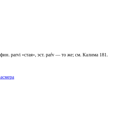
фин. раrvi «стая», эст. раŕv — то же; см. Калима 181.
Фасмера