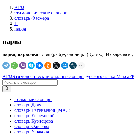
ΛΓΩ
этимологические словари
словарь Фасмера
П
парва
парва
па́рва, па́рвочка
«стая (рыб)», олонецк. (Кулик.). Из карельск., 
ΛΓΩ
Этимологический онлайн-словарь русского языка Макса 
Толковые словари
словарь Даля
словарь Евгеньевой (МАС)
словарь Ефремовой
словарь Кузнецова
словарь Ожегова
словарь Ушакова