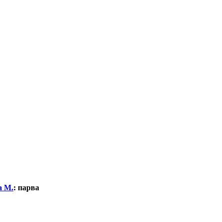
а М.
:
парва