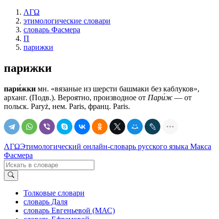
ΛΓΩ
этимологические словари
словарь Фасмера
П
парижки
парижки
пари́жки
мн. «вязаные из шерсти башмаки без каблуков»,
арханг. (Подв.). Вероятно, производное от
Пари́ж
— от
польск. Раrуż, нем. Paris, франц. Paris.
ΛΓΩ
Этимологический онлайн-словарь русского языка Макса
Фасмера
Толковые словари
словарь Даля
словарь Евгеньевой (МАС)