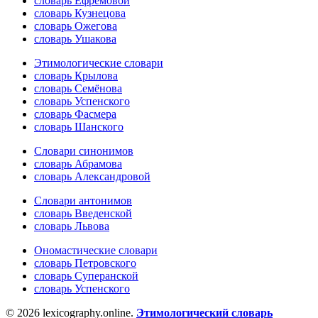
словарь Ефремовой
словарь Кузнецова
словарь Ожегова
словарь Ушакова
Этимологические словари
словарь Крылова
словарь Семёнова
словарь Успенского
словарь Фасмера
словарь Шанского
Словари синонимов
словарь Абрамова
словарь Александровой
Словари антонимов
словарь Введенской
словарь Львова
Ономастические словари
словарь Петровского
словарь Суперанской
словарь Успенского
© 2026 lexicography.online.
Этимологический словарь