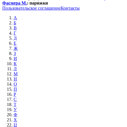
Фасмера М.
:
парижки
Пользовательское соглашение
Контакты
А
Б
В
Г
Д
Е
Ж
З
И
К
Л
М
Н
О
П
Р
С
Т
У
Ф
Х
Ц