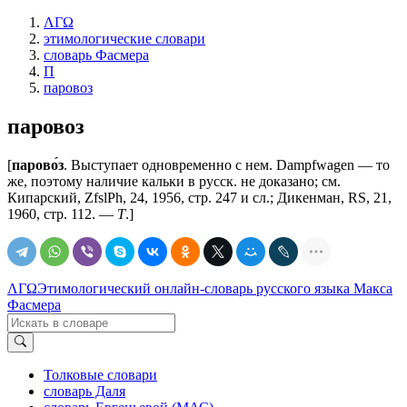
ΛΓΩ
этимологические словари
словарь Фасмера
П
паровоз
паровоз
[
парово́з
. Выступает одновременно с нем. Dampfwagen — то
же, поэтому наличие кальки в русск. не доказано; см.
Кипарский, ZfslPh, 24, 1956, стр. 247 и сл.; Дикенман, RS, 21,
1960, стр. 112. —
Т
.]
ΛΓΩ
Этимологический онлайн-словарь русского языка Макса
Фасмера
Толковые словари
словарь Даля