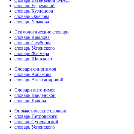
словарь Евгеньевой (МАС)
словарь Ефремовой
словарь Кузнецова
словарь Ожегова
словарь Ушакова
Этимологические словари
словарь Крылова
словарь Семёнова
словарь Успенского
словарь Фасмера
словарь Шанского
Словари синонимов
словарь Абрамова
словарь Александровой
Словари антонимов
словарь Введенской
словарь Львова
Ономастические словари
словарь Петровского
словарь Суперанской
словарь Успенского