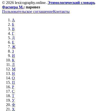
© 2026 lexicography.online.
Этимологический словарь
Фасмера М.
:
паровоз
Пользовательское соглашение
Контакты
А
Б
В
Г
Д
Е
Ж
З
И
К
Л
М
Н
О
П
Р
С
Т
У
Ф
Х