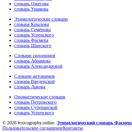
словарь Ожегова
словарь Ушакова
Этимологические словари
словарь Крылова
словарь Семёнова
словарь Успенского
словарь Фасмера
словарь Шанского
Словари синонимов
словарь Абрамова
словарь Александровой
Словари антонимов
словарь Введенской
словарь Львова
Ономастические словари
словарь Петровского
словарь Суперанской
словарь Успенского
© 2026 lexicography.online.
Этимологический словарь Фасмер
Пользовательское соглашение
Контакты