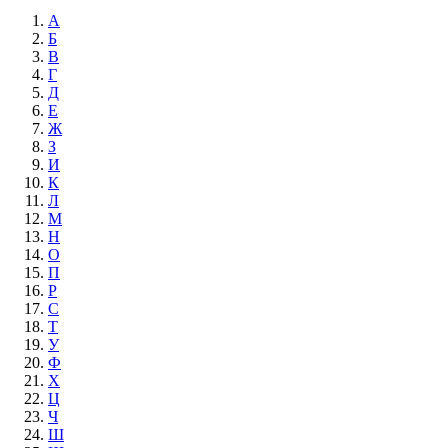
А
Б
В
Г
Д
Е
Ж
З
И
К
Л
М
Н
О
П
Р
С
Т
У
Ф
Х
Ц
Ч
Ш