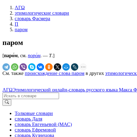
ΛΓΩ
этимологические словари
словарь Фасмера
П
паром
паром
[
паро́м
, см.
поро́м
. —
Т
.]
См. также
происхождение слова паром
в других
этимологическ
ΛΓΩ
Этимологический онлайн-словарь русского языка Макса 
Толковые словари
словарь Даля
словарь Евгеньевой (МАС)
словарь Ефремовой
словарь Кузнецова