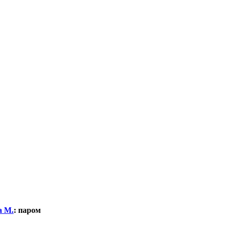
а М.
:
паром