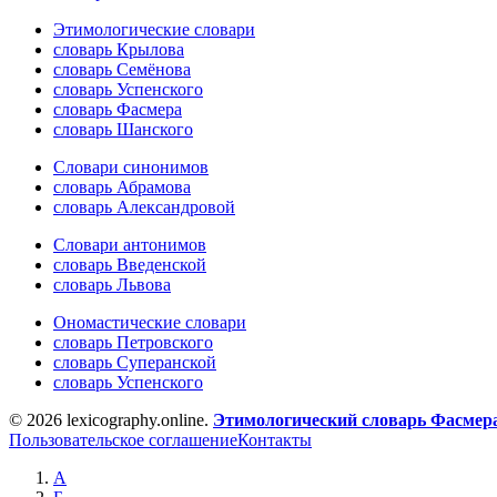
Этимологические словари
словарь Крылова
словарь Семёнова
словарь Успенского
словарь Фасмера
словарь Шанского
Словари синонимов
словарь Абрамова
словарь Александровой
Словари антонимов
словарь Введенской
словарь Львова
Ономастические словари
словарь Петровского
словарь Суперанской
словарь Успенского
© 2026 lexicography.online.
Этимологический словарь Фасмер
Пользовательское соглашение
Контакты
А