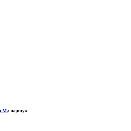
а М.
:
паршук