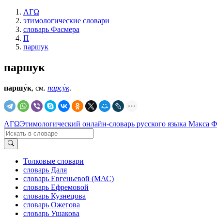
ΛΓΩ
этимологические словари
словарь Фасмера
П
паршук
паршук
паршу́к
, см.
парсу́к
.
ΛΓΩ
Этимологический онлайн-словарь русского языка Макса 
Толковые словари
словарь Даля
словарь Евгеньевой (МАС)
словарь Ефремовой
словарь Кузнецова
словарь Ожегова
словарь Ушакова