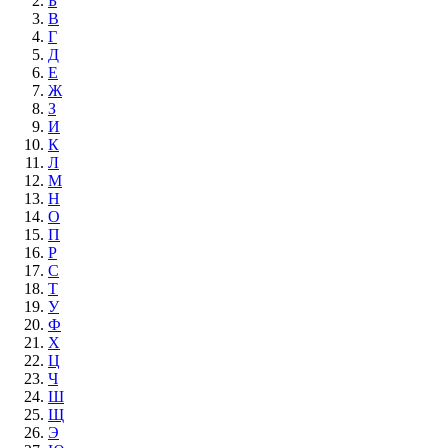
Б
В
Г
Д
Е
Ж
З
И
К
Л
М
Н
О
П
Р
С
Т
У
Ф
Х
Ц
Ч
Ш
Щ
Э