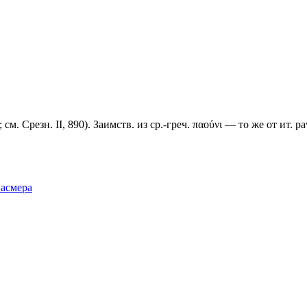
. Срезн. II, 890). Заимств. из ср.-греч. παούνι — то же от ит. ра
Фасмера