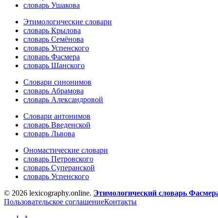
словарь Ушакова
Этимологические словари
словарь Крылова
словарь Семёнова
словарь Успенского
словарь Фасмера
словарь Шанского
Словари синонимов
словарь Абрамова
словарь Александровой
Словари антонимов
словарь Введенской
словарь Львова
Ономастические словари
словарь Петровского
словарь Суперанской
словарь Успенского
© 2026 lexicography.online.
Этимологический словарь Фасмер
Пользовательское соглашение
Контакты