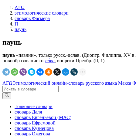
ΛΓΩ
этимологические словари
словарь Фасмера
П
паунь
паунь
паунь
«павлин», только русск.-цслав. (Диоптр. Филиппа, ХV в.; см
новообразование от
па́ва
, вопреки Преобр. (II, 1).
ΛΓΩ
Этимологический онлайн-словарь русского языка Макса 
Толковые словари
словарь Даля
словарь Евгеньевой (МАС)
словарь Ефремовой
словарь Кузнецова
словарь Ожегова