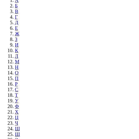
А
Б
В
Г
Д
Е
Ж
З
И
К
Л
М
Н
О
П
Р
С
Т
У
Ф
Х
Ц
Ч
Ш
Щ