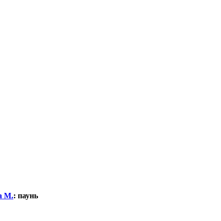
а М.
:
паунь