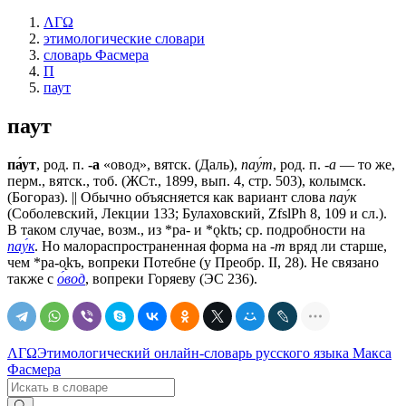
ΛΓΩ
этимологические словари
словарь Фасмера
П
паут
паут
па́ут
, род. п.
-а
«овод», вятск. (Даль),
пау́т
, род. п.
-а
— то же,
перм., вятск., тоб. (ЖСт., 1899, вып. 4, стр. 503), колымск.
(Богораз). || Обычно объясняется как вариант слова
пау́к
(Соболевский, Лекции 133; Булаховский, ZfslPh 8, 109 и сл.).
В таком случае, возм., из *ра- и *ǫktъ; ср. подробности на
пау́к
. Но малораспространенная форма на
-т
вряд ли старше,
чем *ра-о̨kъ, вопреки Потебне (у Преобр. II, 28). Не связано
также с
о́вод
, вопреки Горяеву (ЭС 236).
ΛΓΩ
Этимологический онлайн-словарь русского языка Макса
Фасмера