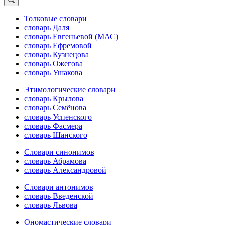
Толковые словари
словарь Даля
словарь Евгеньевой (МАС)
словарь Ефремовой
словарь Кузнецова
словарь Ожегова
словарь Ушакова
Этимологические словари
словарь Крылова
словарь Семёнова
словарь Успенского
словарь Фасмера
словарь Шанского
Словари синонимов
словарь Абрамова
словарь Александровой
Словари антонимов
словарь Введенской
словарь Львова
Ономастические словари