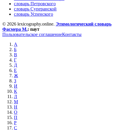
словарь Петровского
словарь Суперанской
словарь Успенского
© 2026 lexicography.online.
Этимологический словарь
Фасмера М.
:
паут
Пользовательское соглашение
Контакты
А
Б
В
Г
Д
Е
Ж
З
И
К
Л
М
Н
О
П
Р
С