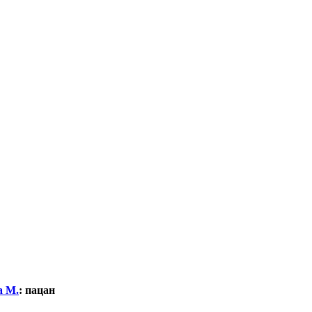
а М.
:
пацан