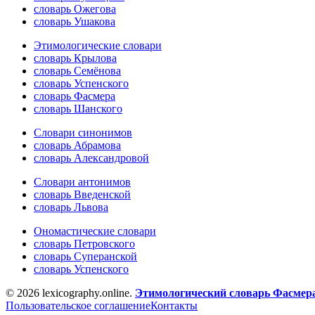
словарь Ожегова
словарь Ушакова
Этимологические словари
словарь Крылова
словарь Семёнова
словарь Успенского
словарь Фасмера
словарь Шанского
Словари синонимов
словарь Абрамова
словарь Александровой
Словари антонимов
словарь Введенской
словарь Львова
Ономастические словари
словарь Петровского
словарь Суперанской
словарь Успенского
© 2026 lexicography.online.
Этимологический словарь Фасмер
Пользовательское соглашение
Контакты