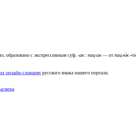
но, образовано с экспрессивным суф.
-ан
:
пац-ан
— от
пац-ю́к
«по
их онлайн-словарях
русского языка нашего портала.
Фасмера