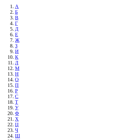
А
Б
В
Г
Д
Е
Ж
З
И
К
Л
М
Н
О
П
Р
С
Т
У
Ф
Х
Ц
Ч
Ш