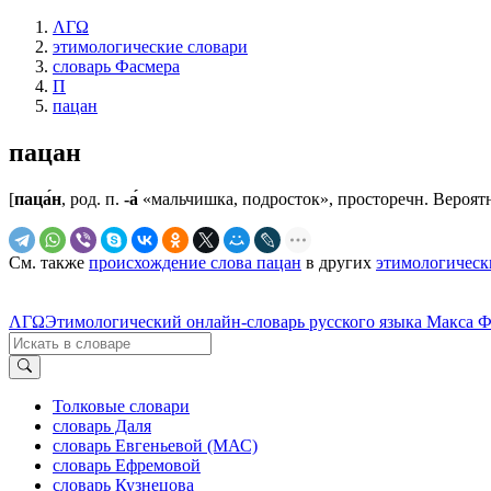
ΛΓΩ
этимологические словари
словарь Фасмера
П
пацан
пацан
[
паца́н
, род. п.
-а́
«мальчишка, подросток», просторечн. Вероят
См. также
происхождение слова пацан
в других
этимологическ
ΛΓΩ
Этимологический онлайн-словарь русского языка Макса 
Толковые словари
словарь Даля
словарь Евгеньевой (МАС)
словарь Ефремовой
словарь Кузнецова