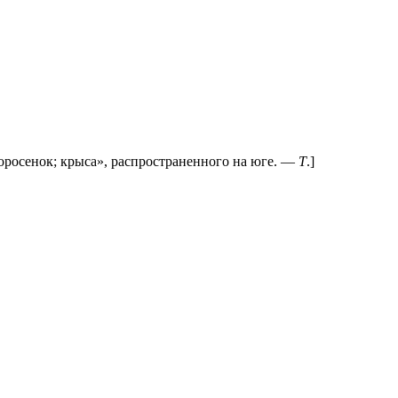
росенок; крыса», распространенного на юге. —
Т
.]