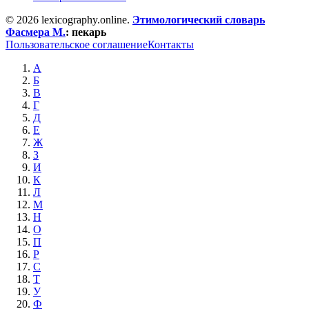
© 2026 lexicography.online.
Этимологический словарь
Фасмера М.
:
пекарь
Пользовательское соглашение
Контакты
А
Б
В
Г
Д
Е
Ж
З
И
К
Л
М
Н
О
П
Р
С
Т
У
Ф