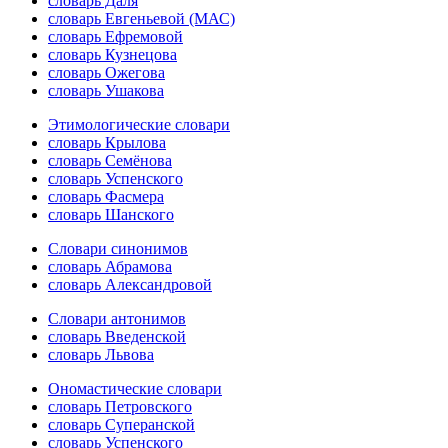
словарь Даля
словарь Евгеньевой (МАС)
словарь Ефремовой
словарь Кузнецова
словарь Ожегова
словарь Ушакова
Этимологические словари
словарь Крылова
словарь Семёнова
словарь Успенского
словарь Фасмера
словарь Шанского
Словари синонимов
словарь Абрамова
словарь Александровой
Словари антонимов
словарь Введенской
словарь Львова
Ономастические словари
словарь Петровского
словарь Суперанской
словарь Успенского