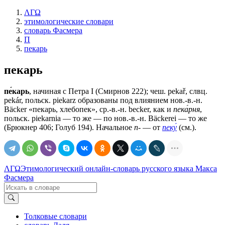
ΛΓΩ
этимологические словари
словарь Фасмера
П
пекарь
пекарь
пе́карь
, начиная с Петра I (Смирнов 222); чеш. реkаř, слвц.
pekár, польск. рiеkаrz образованы под влиянием нов.-в.-н.
Вäсkеr «пекарь, хлебопек», ср.-в.-н. bесkеr, как и
пека́рня
,
польск. рiеkаrniа — то же — по нов.-в.-н. Вäсkеrеi — то же
(Брюкнер 406; Голуб 194). Начальное
п-
— от
пеку́
(см.).
ΛΓΩ
Этимологический онлайн-словарь русского языка Макса
Фасмера
Толковые словари