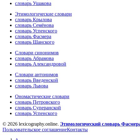
словарь Ушакова
Этимологические словари
словарь Крылова
словарь Семёнова
словарь Успенского
словарь Фасмера
словарь Шанского
Словари синонимов
словарь Абрамова
словарь Александровой
Словари антонимов
словарь Введенской
словарь Львова
Ономастические словари
словарь Петровского
словарь Суперанской
словарь Успенского
© 2026 lexicography.online.
Этимологический словарь Фасмер
Пользовательское соглашение
Контакты