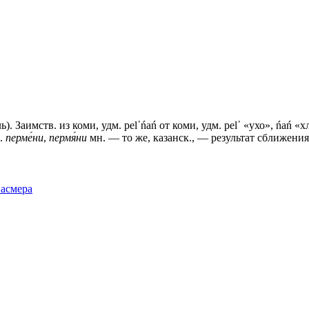
ь). Заимств. из коми, удм. реl᾽ńаń от коми, удм. реl᾽ «ухо», ńań
л.
перме́ни
,
пермя́ни
мн. — то же, казанск., — результат сближени
Фасмера