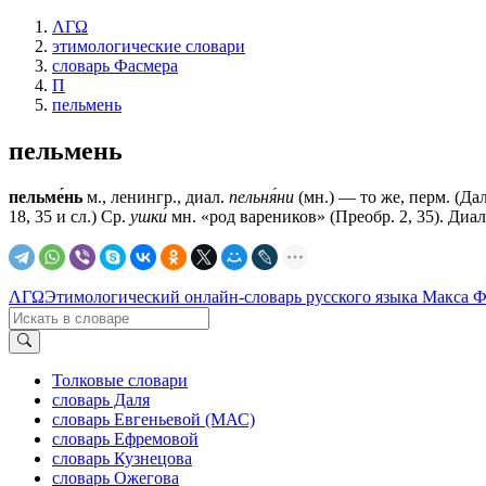
ΛΓΩ
этимологические словари
словарь Фасмера
П
пельмень
пельмень
пельме́нь
м., ленингр., диал.
пельня́ни
(мн.) — то же, перм. (Дал
18, 35 и сл.) Ср.
ушки́
мн. «род вареников» (Преобр. 2, 35). Диа
ΛΓΩ
Этимологический онлайн-словарь русского языка Макса 
Толковые словари
словарь Даля
словарь Евгеньевой (МАС)
словарь Ефремовой
словарь Кузнецова
словарь Ожегова