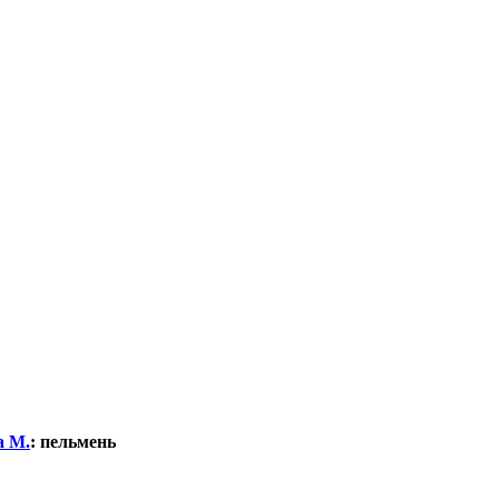
а М.
:
пельмень