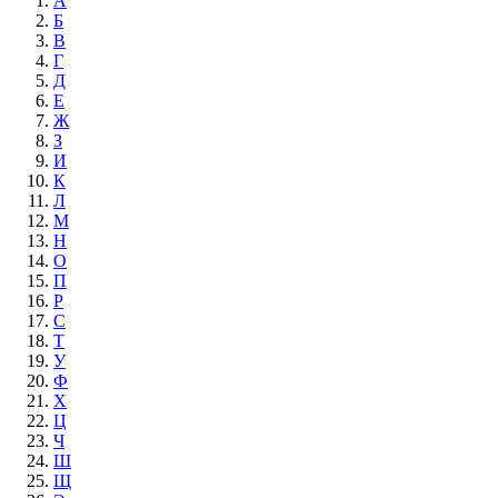
А
Б
В
Г
Д
Е
Ж
З
И
К
Л
М
Н
О
П
Р
С
Т
У
Ф
Х
Ц
Ч
Ш
Щ