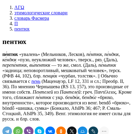
ΛΓΩ
этимологические словари
словарь Фасмера
П
пентюх
пентюх
пе́нтюх
«увалень» (Мельников, Лесков),
пе́нтюх
,
пе́ндюх
,
ке́ндюх
«пузо, неуклюжий человек», тверск., ряз. (Даль),
перепе́нтюх
,
вы́пентюх
— то же, смол. (Даль),
пе́ньтюх
«задница; неповоротливый, мешковатый человек», терск.
(РФВ 44, 102), блр.
пенцю́х
«чурбан, толстяк». || Обычно
связывается с
пень
(Маценауэр, LF 12, 331 и сл.; Преобр. II,
36). По мнению Чернышева (RS 13, 157), это производные от
имени собств.
Пентелей
из
Пантеле́й
: греч. Παντέλειος. Кроме
того, сближают
пе́нтюх
с укр.
бендю́х
,
бендю́г
«брюхо,
внутренности», которое производится из венг. bendő «брюхо»,
böndő «шишка, сумка» (Бонкало, AfslPh 36; 467; Р. Смаль-
Стоцкий, AfslPh 35, 349). Венг. этимология не имеет силы для
русск. и блр. слов.