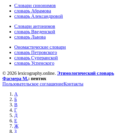
Словари синонимов
словарь Абрамова
словарь Александровой
Словари антонимов
словарь Введенской
словарь Львова
Ономастические словари
словарь Петровского
словарь Суперанской
словарь Успенского
© 2026 lexicography.online.
Этимологический словарь
Фасмера М.
:
пентюх
Пользовательское соглашение
Контакты
А
Б
В
Г
Д
Е
Ж
З