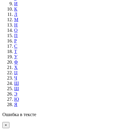
И
К
Л
М
Н
О
П
Р
С
Т
У
Ф
Х
Ц
Ч
Ш
Щ
Э
Ю
Я
Ошибка в тексте
×