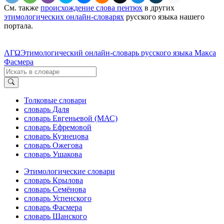
См. также
происхождение слова пентюх
в других
этимологических онлайн-словарях
русского языка нашего
портала.
ΛΓΩ
Этимологический онлайн-словарь русского языка Макса
Фасмера
Толковые словари
словарь Даля
словарь Евгеньевой (МАС)
словарь Ефремовой
словарь Кузнецова
словарь Ожегова
словарь Ушакова
Этимологические словари
словарь Крылова
словарь Семёнова
словарь Успенского
словарь Фасмера
словарь Шанского