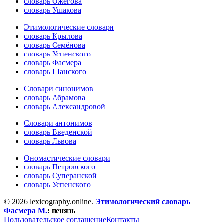
словарь Ожегова
словарь Ушакова
Этимологические словари
словарь Крылова
словарь Семёнова
словарь Успенского
словарь Фасмера
словарь Шанского
Словари синонимов
словарь Абрамова
словарь Александровой
Словари антонимов
словарь Введенской
словарь Львова
Ономастические словари
словарь Петровского
словарь Суперанской
словарь Успенского
© 2026 lexicography.online.
Этимологический словарь
Фасмера М.
:
пенязь
Пользовательское соглашение
Контакты