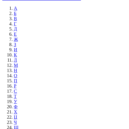
А
Б
В
Г
Д
Е
Ж
З
И
К
Л
М
Н
О
П
Р
С
Т
У
Ф
Х
Ц
Ч
Ш