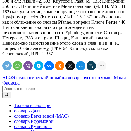
398 и сл.; AfslPh 42, 303; Кнутссон, Раlаt. 65, 133; Кипарский
256 и сл. Наличие ě вместо е Мейе объясняет (ét. 184; МSL 11,
182) как удлинение, компенсирующее сокращение долгого nn.
Праформа pьnędzь (Кнутссон, ZfslPh 15, 137) не обоснована,
как и сближение со словом Рfаnnе, вопреки Клюге-Гётце 440.
Нет основания говорить о происхождении из
незасвидетельствованного гот. *pinnings, вопреки Стендер-
Петерсену (383 и сл.); см. Шварц, Кипарский, там же.
Невозможно заимствование этого слова в слав. в I в. н. э.,
вопреки Соболевскому, (РФВ 64, 92 и сл.); см. также
Сергиевский, ИРЯ 2, 357.
ΛΓΩ
Этимологический онлайн-словарь русского языка Макса
Фасмера
Толковые словари
словарь Даля
словарь Евгеньевой (МАС)
словарь Ефремовой
словарь Кузнецова