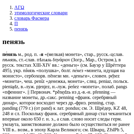
ΛΓΩ
этимологические словари
словарь Фасмера
П
пенязь
пенязь
пе́нязь
м., род. п.
-я
«(мелкая) монета», стар., русск.-цслав.
пѣнязь
, ст.-слав.
пѣнѧѕь
δηνάριον (Зогр., Мар., Остром.), в
русск. текстах XIII-XIV вв.: «деньги» (см. Бауэр у Шрёттера
495), укр.
пíнязь
«полушка», болг.
пе́нез
«монета, идущая на
монисто», сербохорв. пȅнези мн. «деньги», словен. ре̣̑nеz
«монета», чеш. реníz «денежка, монета», слвц. реniаz, польск.
pieniądz, в.-луж. pjenjez, н.-луж. р́еńеz «мопета», полаб. раngs
«пфенниг». || Первонач. *pěnędzь из д.-в.-н. pfenning —
название монеты, др.-сакс. penning «франк. серебряный
динар», которое восходит через др.-фриз. penning, стар.
panding (779 г.) (от раnd) к лат. pondus; см. Э. Шрёдер, KZ 48,
248 и сл. Поскольку франк. серебряный динар стал чеканиться
впервые около 650 г. н. э., а слав. слово носит следы герм.
умлаута, заимствование должно было осуществиться не ранее
VIII в.. возм., в эпоху Карла Великого; см. Шварц, ZfslPh 5,