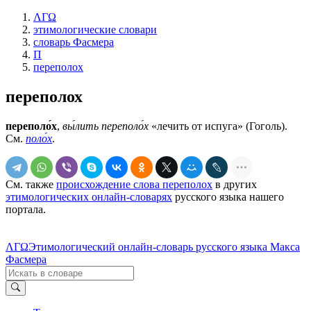
ΛΓΩ
этимологические словари
словарь Фасмера
П
переполох
переполох
переполо́х
,
вы́лить переполо́х
«лечить от испуга» (Гоголь).
См.
поло́х
.
См. также
происхождение слова переполох
в других
этимологических онлайн-словарях
русского языка нашего
портала.
ΛΓΩ
Этимологический онлайн-словарь русского языка Макса
Фасмера