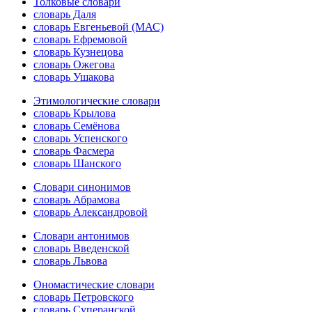
Толковые словари
словарь Даля
словарь Евгеньевой (МАС)
словарь Ефремовой
словарь Кузнецова
словарь Ожегова
словарь Ушакова
Этимологические словари
словарь Крылова
словарь Семёнова
словарь Успенского
словарь Фасмера
словарь Шанского
Словари синонимов
словарь Абрамова
словарь Александровой
Словари антонимов
словарь Введенской
словарь Львова
Ономастические словари
словарь Петровского
словарь Суперанской