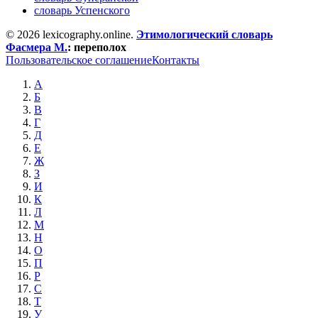
словарь Успенского
© 2026 lexicography.online.
Этимологический словарь
Фасмера М.
:
переполох
Пользовательское соглашение
Контакты
А
Б
В
Г
Д
Е
Ж
З
И
К
Л
М
Н
О
П
Р
С
Т
У