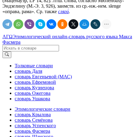
(Маценауэр, LF 14, 82). Лтш. слова, согласно Мюленбаху-
Эндзелину (М.-Э. 3, 926), заимств. из ср.-нж.-нем. slenge
«оправа, рама». Ср. также
сляга́
.
ΛΓΩ
Этимологический онлайн-словарь русского языка Макса
Фасмера
Толковые словари
словарь Даля
словарь Евгеньевой (МАС)
словарь Ефремовой
словарь Кузнецова
словарь Ожегова
словарь Ушакова
Этимологические словари
словарь Крылова
словарь Семёнова
словарь Успенского
словарь Фасмера
словарь Шанского