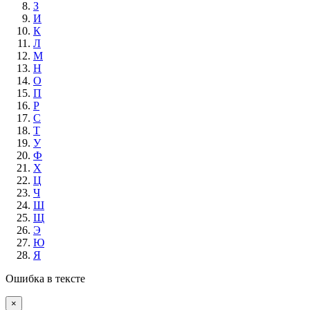
З
И
К
Л
М
Н
О
П
Р
С
Т
У
Ф
Х
Ц
Ч
Ш
Щ
Э
Ю
Я
Ошибка в тексте
×