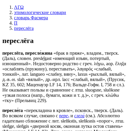
ΛΓΩ
этимологические словари
словарь Фасмера
П
переслёга
переслёга
переслёга, пересле́жина
«брак в пряже», владим., тверск.
(Даль), словен. preslẹ̑gast «имеющий изъян, потертый,
изношенный». Недостоверно родство с греч. λήγω, аор. ἔληξα
«ослаблять (пружину), переставать», λαγαρός «слабый,
тонкий», лат. langueo «слабну, вяну», lахus «рыхлый, вялый»,
д.-в.-н. slah «вялый», др.-ирл. lасс «слабый, вялый», (Прусик,
KZ 35, 602; Маценауэр LF 14, 176; Вальде-Гофм. I, 758 и сл.).
Не оказывает пользы и сравнение с лтш. sluogsne, sluõksnе
«узкая полоса (напр., бумаги, кожи и т. д.)», с греч. κλώθω
«тку» (Прельвиц 229).
пересле́га
«перекладина в кровле», псковск., тверск. (Даль).
Во всяком случае, связано с
пере-
и
слега́
(см.). Абсолютно
гадательно сближение с лит. sleñkstis, sleñksnis «порог», лтш.
slеñ̨gе, slеñ̨gis «дверной косяк, оконная лутка остов ставень»