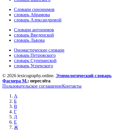
Словари синонимов
словарь Абрамова
словарь Александровой
Словари антонимов
словарь Введенской
словарь Львова
Ономастические словари
словарь Петровского
словарь Суперанской
словарь Успенского
© 2026 lexicography.online.
Этимологический словарь
Фасмера М.
:
переслёга
Пользовательское соглашение
Контакты
А
Б
В
Г
Д
Е
Ж