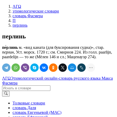
ΛΓΩ
этимологические словари
словарь Фасмера
П
перлинь
перлинь
пе́рлинь
м. «вид каната (для буксирования судна)», стар.
перлин
, Уст. морск. 1720 г.; см. Смирнов 224. Из голл. paarlijn,
paardelijn — то же (Мёлен 146 и сл.; Маценауэр 274).
ΛΓΩ
Этимологический онлайн-словарь русского языка Макса
Фасмера
Толковые словари
словарь Даля
словарь Евгеньевой (МАС)