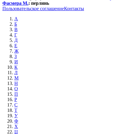
Фасмера М.
:
перлинь
Пользовательское соглашение
Контакты
А
Б
В
Г
Д
Е
Ж
З
И
К
Л
М
Н
О
П
Р
С
Т
У
Ф
Х
Ц