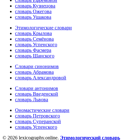
словарь Ефремовой
словарь Кузнецова
словарь Ожегова
словарь Ушакова
Этимологические словари
словарь Крылова
словарь Семёнова
словарь Успенского
словарь Фасмера
словарь Шанского
Словари синонимов
словарь Абрамова
словарь Александровой
Словари антонимов
словарь Введенской
словарь Львова
Ономастические словари
словарь Петровского
словарь Суперанской
словарь Успенского
© 2026 lexicography.online.
Этимологический словарь