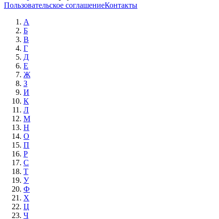
Пользовательское соглашение
Контакты
А
Б
В
Г
Д
Е
Ж
З
И
К
Л
М
Н
О
П
Р
С
Т
У
Ф
Х
Ц
Ч