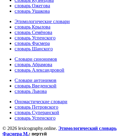
словарь Кузнецова
словарь Ожегова
словарь Ушакова
Этимологические словари
словарь Крылова
словарь Семёнова
словарь Успенского
словарь Фасмера
словарь Шанского
Словари синонимов
словарь Абрамова
словарь Александровой
Словари антонимов
словарь Введенской
словарь Львова
Ономастические словари
словарь Петровского
словарь Суперанской
словарь Успенского
© 2026 lexicography.online.
Этимологический словарь
Фасмера М.
:
пертуй