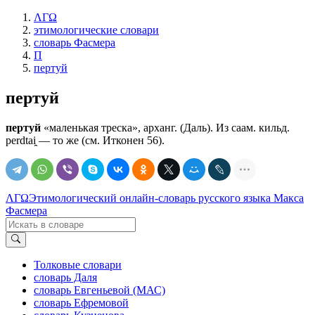
ΛΓΩ
этимологические словари
словарь Фасмера
П
пертуй
пертуй
пертуй
«маленькая треска», арханг. (Даль). Из саам. кильд.
perdtai̯ — то же (см. Итконен 56).
ΛΓΩ
Этимологический онлайн-словарь русского языка Макса
Фасмера
Толковые словари
словарь Даля
словарь Евгеньевой (МАС)
словарь Ефремовой