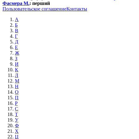
Фасмера М.
:
перший
Пользовательское соглашение
Контакты
А
Б
В
Г
Д
Е
Ж
З
И
К
Л
М
Н
О
П
Р
С
Т
У
Ф
Х
Ц