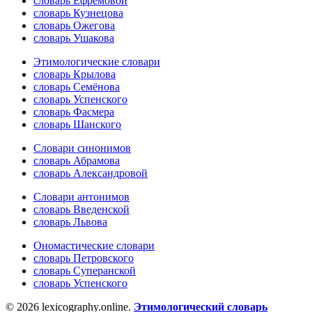
словарь Ефремовой
словарь Кузнецова
словарь Ожегова
словарь Ушакова
Этимологические словари
словарь Крылова
словарь Семёнова
словарь Успенского
словарь Фасмера
словарь Шанского
Словари синонимов
словарь Абрамова
словарь Александровой
Словари антонимов
словарь Введенской
словарь Львова
Ономастические словари
словарь Петровского
словарь Суперанской
словарь Успенского
© 2026 lexicography.online.
Этимологический словарь