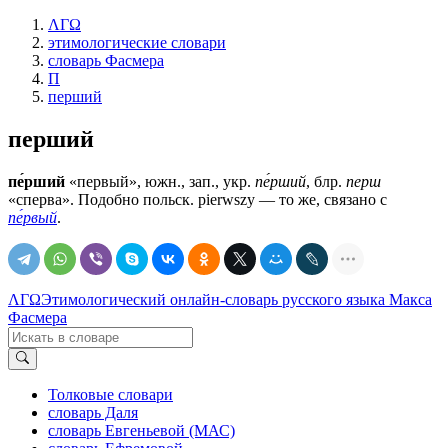
ΛΓΩ
этимологические словари
словарь Фасмера
П
перший
перший
пе́рший
«первый», южн., зап., укр.
пе́рший
, блр.
перш
«сперва». Подобно польск. pierwszy — то же, связано с
пе́рвый
.
ΛΓΩ
Этимологический онлайн-словарь русского языка Макса
Фасмера
Толковые словари
словарь Даля
словарь Евгеньевой (МАС)