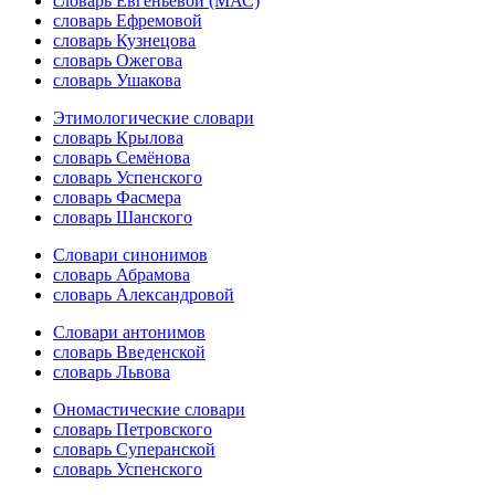
словарь Евгеньевой (МАС)
словарь Ефремовой
словарь Кузнецова
словарь Ожегова
словарь Ушакова
Этимологические словари
словарь Крылова
словарь Семёнова
словарь Успенского
словарь Фасмера
словарь Шанского
Словари синонимов
словарь Абрамова
словарь Александровой
Словари антонимов
словарь Введенской
словарь Львова
Ономастические словари
словарь Петровского
словарь Суперанской
словарь Успенского