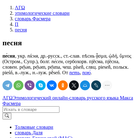
ΛΓΩ
этимологические словари
словарь Фасмера
П
песня
песня
пе́сня
, укр.
пíсня
, др.-русск., ст.-слав.
пѣснь
ᾆσμα, ᾠδή, ὕμνος
(Остром., Супр.), болг.
пе́сен
, сербохорв. пjȅсма, пjȅсна,
словен. ре̣̑sǝn, ре̣̑sǝm, ре̣̑smа, чеш. píseň, слвц. рiеsеň, польск.
pieśń, в.-луж., н.-луж. pěseń. От
петь
,
пою́
.
ΛΓΩ
Этимологический онлайн-словарь русского языка Макса
Фасмера
Толковые словари
словарь Даля