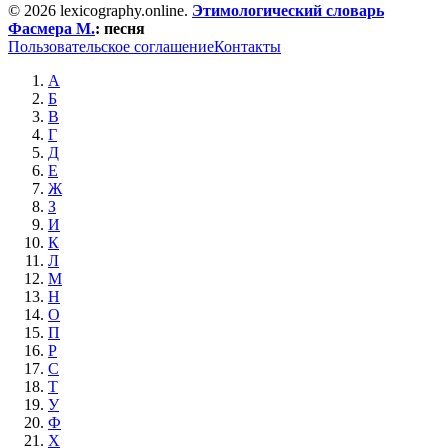
© 2026 lexicography.online.
Этимологический словарь
Фасмера М.
:
песня
Пользовательское соглашение
Контакты
А
Б
В
Г
Д
Е
Ж
З
И
К
Л
М
Н
О
П
Р
С
Т
У
Ф
Х