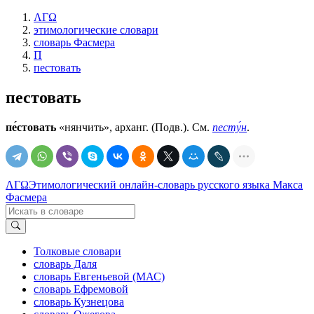
ΛΓΩ
этимологические словари
словарь Фасмера
П
пестовать
пестовать
пе́стовать
«нянчить», арханг. (Подв.). См.
песту́н
.
ΛΓΩ
Этимологический онлайн-словарь русского языка Макса
Фасмера
Толковые словари
словарь Даля
словарь Евгеньевой (МАС)
словарь Ефремовой
словарь Кузнецова