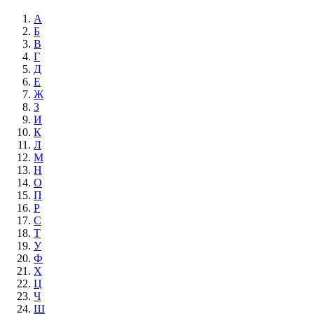
А
Б
В
Г
Д
Е
Ж
З
И
К
Л
М
Н
О
П
Р
С
Т
У
Ф
Х
Ц
Ч
Ш