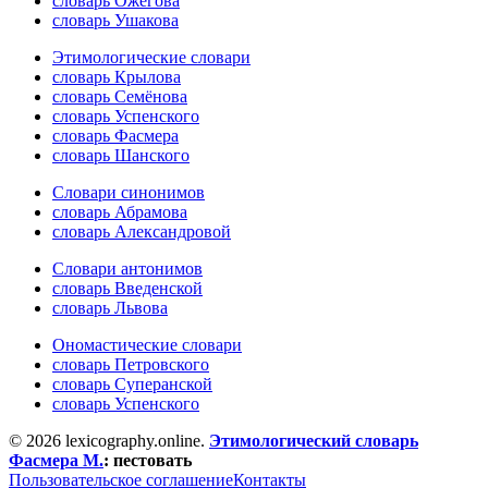
словарь Ожегова
словарь Ушакова
Этимологические словари
словарь Крылова
словарь Семёнова
словарь Успенского
словарь Фасмера
словарь Шанского
Словари синонимов
словарь Абрамова
словарь Александровой
Словари антонимов
словарь Введенской
словарь Львова
Ономастические словари
словарь Петровского
словарь Суперанской
словарь Успенского
© 2026 lexicography.online.
Этимологический словарь
Фасмера М.
:
пестовать
Пользовательское соглашение
Контакты