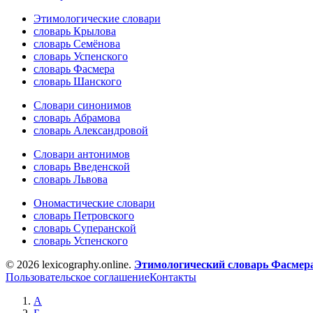
Этимологические словари
словарь Крылова
словарь Семёнова
словарь Успенского
словарь Фасмера
словарь Шанского
Словари синонимов
словарь Абрамова
словарь Александровой
Словари антонимов
словарь Введенской
словарь Львова
Ономастические словари
словарь Петровского
словарь Суперанской
словарь Успенского
© 2026 lexicography.online.
Этимологический словарь Фасмер
Пользовательское соглашение
Контакты
А