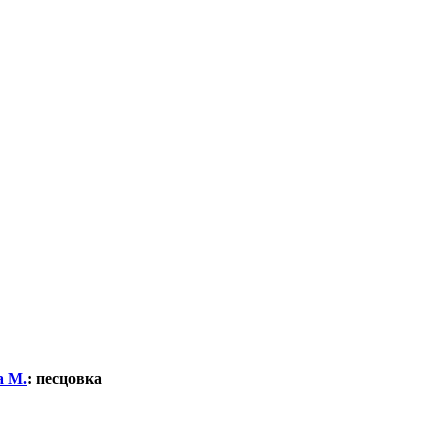
а М.
:
песцовка