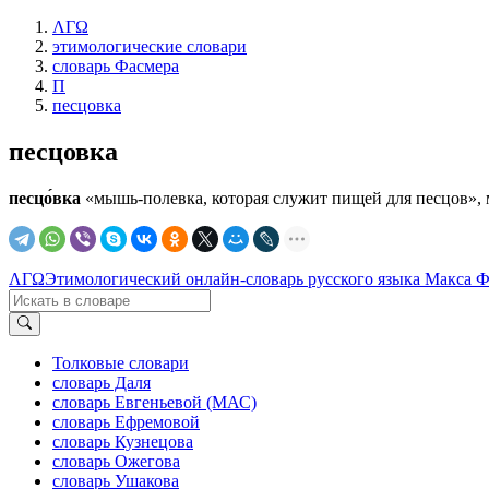
ΛΓΩ
этимологические словари
словарь Фасмера
П
песцовка
песцовка
песцо́вка
«мышь-полевка, которая служит пищей для песцов», м
ΛΓΩ
Этимологический онлайн-словарь русского языка Макса 
Толковые словари
словарь Даля
словарь Евгеньевой (МАС)
словарь Ефремовой
словарь Кузнецова
словарь Ожегова
словарь Ушакова