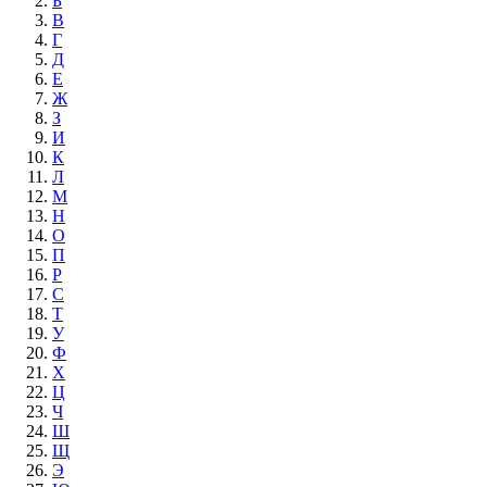
Б
В
Г
Д
Е
Ж
З
И
К
Л
М
Н
О
П
Р
С
Т
У
Ф
Х
Ц
Ч
Ш
Щ
Э