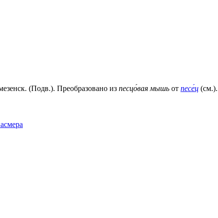
езенск. (Подв.). Преобразовано из
песцо́вая мышь
от
песе́ц
(см.).
Фасмера