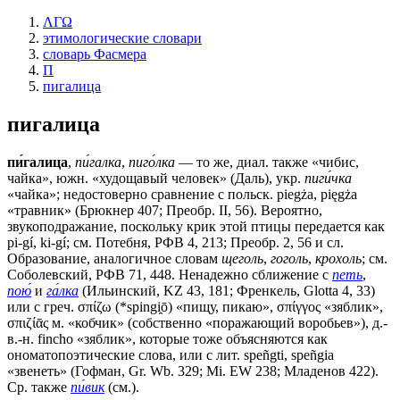
ΛΓΩ
этимологические словари
словарь Фасмера
П
пигалица
пигалица
пи́галица
,
пи́галка
,
пиго́лка
— то же, диал. также «чибис,
чайка», южн. «худощавый человек» (Даль), укр.
пиги́чка
«чайка»; недостоверно сравнение с польск. рiеgżа, pięgża
«травник» (Брюкнер 407; Преобр. II, 56). Вероятно,
звукоподражание, поскольку крик этой птицы передается как
pi-gí, ki-gí; см. Потебня, РФВ 4, 213; Преобр. 2, 56 и сл.
Образование, аналогичное словам
щеголь
,
гоголь
,
крохоль
; см.
Соболевский, РФВ 71, 448. Ненадежно сближение с
петь
,
пою́
и
га́лка
(Ильинский, KZ 43, 181; Френкель, Glotta 4, 33)
или с греч. σπίζω (*spingi̯ō) «пищу, пикаю», σπίγγος «зяблик»,
σπιζίᾱς м. «кобчик» (собственно «поражающий воробьев»), д.-
в.-н. fincho «зяблик», которые тоже объясняются как
ономатопоэтические слова, или с лит. speñgti, speñgia
«звенеть» (Гофман, Gr. Wb. 329; Мi. ЕW 238; Младенов 422).
Ср. также
пи́вик
(см.).