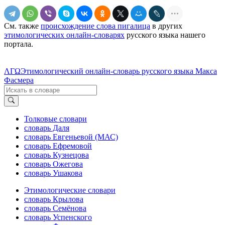
См. также
происхождение слова пигалица
в других
этимологических онлайн-словарях
русского языка нашего
портала.
ΛΓΩ
Этимологический онлайн-словарь русского языка Макса
Фасмера
Толковые словари
словарь Даля
словарь Евгеньевой (МАС)
словарь Ефремовой
словарь Кузнецова
словарь Ожегова
словарь Ушакова
Этимологические словари
словарь Крылова
словарь Семёнова
словарь Успенского