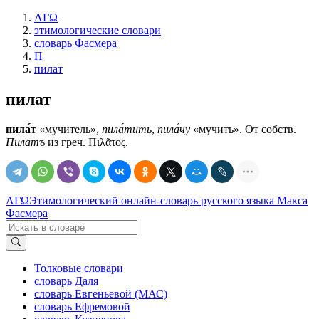
ΛΓΩ
этимологические словари
словарь Фасмера
П
пилат
пилат
пила́т
«мучитель»,
пила́тить
,
пила́чу
«мучить». От собств.
Пилатъ
из греч. Πιλᾶτος.
ΛΓΩ
Этимологический онлайн-словарь русского языка Макса
Фасмера
Толковые словари
словарь Даля
словарь Евгеньевой (МАС)
словарь Ефремовой