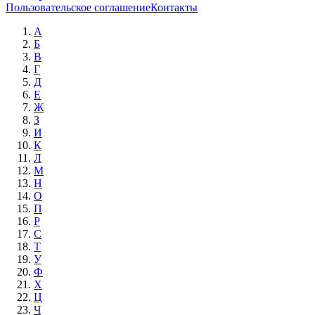
Пользовательское соглашение
Контакты
А
Б
В
Г
Д
Е
Ж
З
И
К
Л
М
Н
О
П
Р
С
Т
У
Ф
Х
Ц
Ч