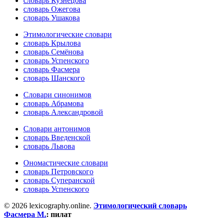
словарь Кузнецова
словарь Ожегова
словарь Ушакова
Этимологические словари
словарь Крылова
словарь Семёнова
словарь Успенского
словарь Фасмера
словарь Шанского
Словари синонимов
словарь Абрамова
словарь Александровой
Словари антонимов
словарь Введенской
словарь Львова
Ономастические словари
словарь Петровского
словарь Суперанской
словарь Успенского
© 2026 lexicography.online.
Этимологический словарь
Фасмера М.
:
пилат