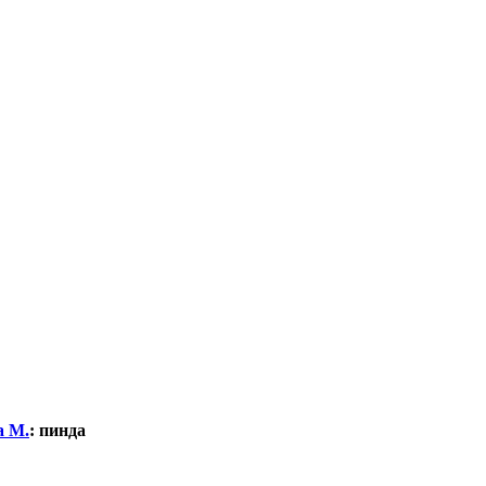
а М.
:
пинда