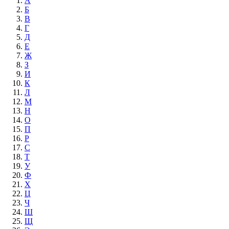
А
Б
В
Г
Д
Е
Ж
З
И
К
Л
М
Н
О
П
Р
С
Т
У
Ф
Х
Ц
Ч
Ш
Щ