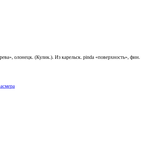
», олонецк. (Кулик.). Из карельск. pinda «поверхность», фин. pi
Фасмера