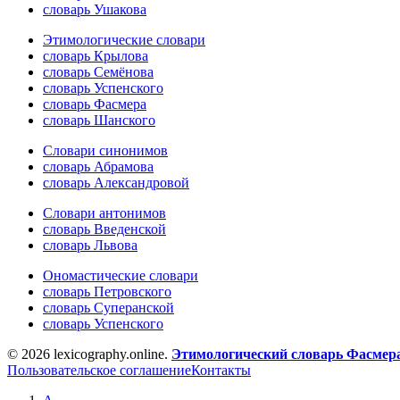
словарь Ушакова
Этимологические словари
словарь Крылова
словарь Семёнова
словарь Успенского
словарь Фасмера
словарь Шанского
Словари синонимов
словарь Абрамова
словарь Александровой
Словари антонимов
словарь Введенской
словарь Львова
Ономастические словари
словарь Петровского
словарь Суперанской
словарь Успенского
© 2026 lexicography.online.
Этимологический словарь Фасмер
Пользовательское соглашение
Контакты