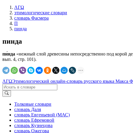
ΛΓΩ
этимологические словари
словарь Фасмера
П
пинда
пинда
пи́нда
«нежный слой древесины непосредственно под корой дерева
вып. 4, стр. 101).
ΛΓΩ
Этимологический онлайн-словарь русского языка Макса 
Толковые словари
словарь Даля
словарь Евгеньевой (МАС)
словарь Ефремовой
словарь Кузнецова
словарь Ожегова