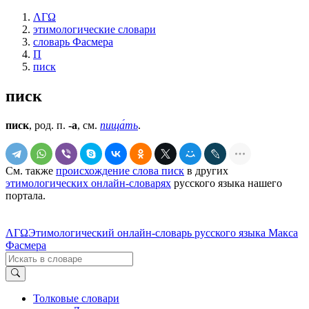
ΛΓΩ
этимологические словари
словарь Фасмера
П
писк
писк
писк
, род. п.
-а
, см.
пища́ть
.
См. также
происхождение слова писк
в других
этимологических онлайн-словарях
русского языка нашего
портала.
ΛΓΩ
Этимологический онлайн-словарь русского языка Макса
Фасмера
Толковые словари