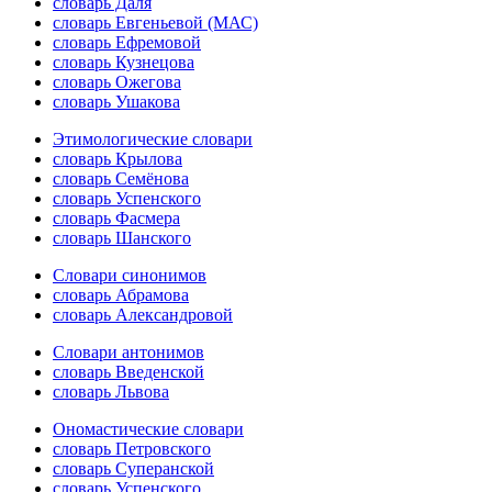
словарь Даля
словарь Евгеньевой (МАС)
словарь Ефремовой
словарь Кузнецова
словарь Ожегова
словарь Ушакова
Этимологические словари
словарь Крылова
словарь Семёнова
словарь Успенского
словарь Фасмера
словарь Шанского
Словари синонимов
словарь Абрамова
словарь Александровой
Словари антонимов
словарь Введенской
словарь Львова
Ономастические словари
словарь Петровского
словарь Суперанской
словарь Успенского