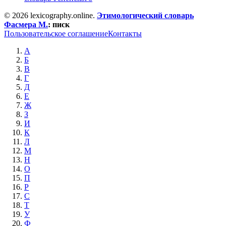
© 2026 lexicography.online.
Этимологический словарь
Фасмера М.
:
писк
Пользовательское соглашение
Контакты
А
Б
В
Г
Д
Е
Ж
З
И
К
Л
М
Н
О
П
Р
С
Т
У
Ф