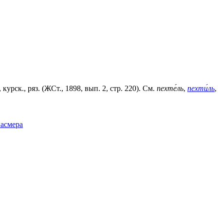
 курск., ряз. (ЖСт., 1898, вып. 2, стр. 220). См.
пехте́ль
,
пехти́ль
Фасмера