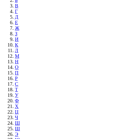
Б
В
Г
Д
Е
Ж
З
И
К
Л
М
Н
О
П
Р
С
Т
У
Ф
Х
Ц
Ч
Ш
Щ
Э