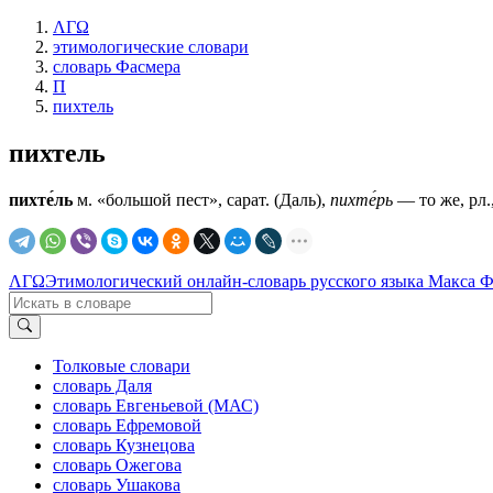
ΛΓΩ
этимологические словари
словарь Фасмера
П
пихтель
пихтель
пихте́ль
м. «большой пест», сарат. (Даль),
пихте́рь
— то же, рл.,
ΛΓΩ
Этимологический онлайн-словарь русского языка Макса 
Толковые словари
словарь Даля
словарь Евгеньевой (МАС)
словарь Ефремовой
словарь Кузнецова
словарь Ожегова
словарь Ушакова