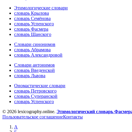
Этимологические словари
словарь Крылова
словарь Семёнова
словарь Успенского
словарь Фасмера
словарь Шанского
Словари синонимов
словарь Абрамова
словарь Александровой
Словари антонимов
словарь Введенской
словарь Львова
Ономастические словари
словарь Петровского
словарь Суперанской
словарь Успенского
© 2026 lexicography.online.
Этимологический словарь Фасмер
Пользовательское соглашение
Контакты
А