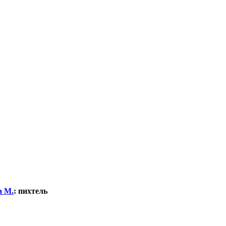
а М.
:
пихтель