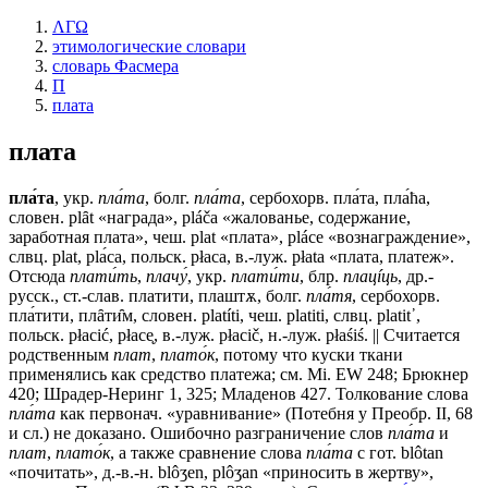
ΛΓΩ
этимологические словари
словарь Фасмера
П
плата
плата
пла́та
, укр.
пла́та
, болг.
пла́та
, сербохорв. пла́та, пла́ħа,
словен. рlȃt «награда», pláča «жалованье, содержание,
заработная плата», чеш. рlаt «плата», рláсе «вознаграждение»,
слвц. рlаt, рlа́са, польск. рłаса, в.-луж. рłаtа «плата, платеж».
Отсюда
плати́ть
,
плачу́
, укр.
плати́ти
, блр.
плацíць
, др.-
русск., ст.-слав.
платити, плаштѫ
, болг.
пла́тя
, сербохорв.
пла́тити, плȃти̑м, словен. platíti, чеш. platiti, слвц. рlаtit᾽,
польск. рłасić, рłасе̨, в.-луж. рłасič, н.-луж. płaśiś. || Считается
родственным
плат
,
плато́к
, потому что куски ткани
применялись как средство платежа; см. Мi. ЕW 248; Брюкнер
420; Шрадер-Неринг 1, 325; Младенов 427. Толкование слова
пла́та
как первонач. «уравнивание» (Потебня у Преобр. II, 68
и сл.) не доказано. Ошибочно разграничение слов
пла́та
и
плат
,
плато́к
, а также сравнение слова
пла́та
с гот. blôtan
«почитать», д.-в.-н. blôʒen, рlôʒаn «приносить в жертву»,