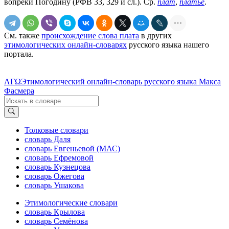
вопреки Погодину (РФВ 33, 329 и сл.). Ср.
плат
,
пла́тье
.
См. также
происхождение слова плата
в других
этимологических онлайн-словарях
русского языка нашего
портала.
ΛΓΩ
Этимологический онлайн-словарь русского языка Макса
Фасмера
Толковые словари
словарь Даля
словарь Евгеньевой (МАС)
словарь Ефремовой
словарь Кузнецова
словарь Ожегова
словарь Ушакова
Этимологические словари
словарь Крылова
словарь Семёнова