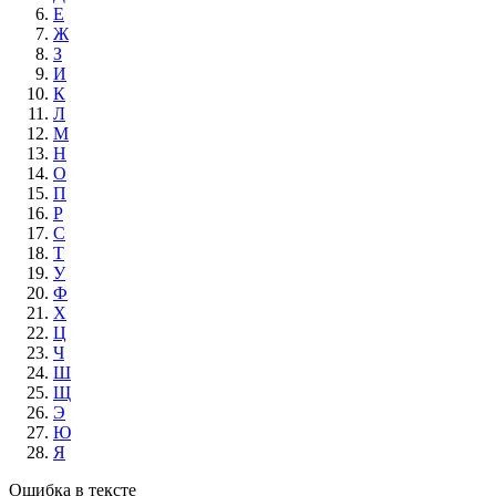
Е
Ж
З
И
К
Л
М
Н
О
П
Р
С
Т
У
Ф
Х
Ц
Ч
Ш
Щ
Э
Ю
Я
Ошибка в тексте