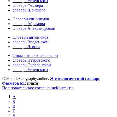
словарь Успенского
словарь Фасмера
словарь Шанского
Словари синонимов
словарь Абрамова
словарь Александровой
Словари антонимов
словарь Введенской
словарь Львова
Ономастические словари
словарь Петровского
словарь Суперанской
словарь Успенского
© 2026 lexicography.online.
Этимологический словарь
Фасмера М.
:
плата
Пользовательское соглашение
Контакты
А
Б
В
Г
Д