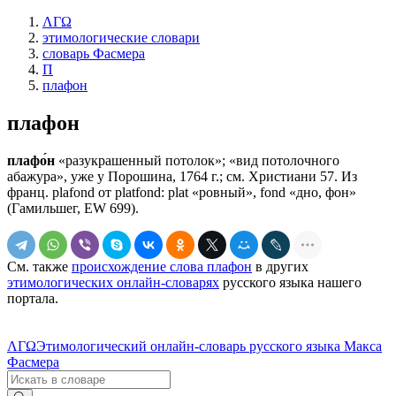
ΛΓΩ
этимологические словари
словарь Фасмера
П
плафон
плафон
плафо́н
«разукрашенный потолок»; «вид потолочного
абажура», уже у Порошина, 1764 г.; см. Христиани 57. Из
франц. рlаfоnd от platfond: рlаt «ровный», fond «дно, фон»
(Гамильшег, ЕW 699).
См. также
происхождение слова плафон
в других
этимологических онлайн-словарях
русского языка нашего
портала.
ΛΓΩ
Этимологический онлайн-словарь русского языка Макса
Фасмера