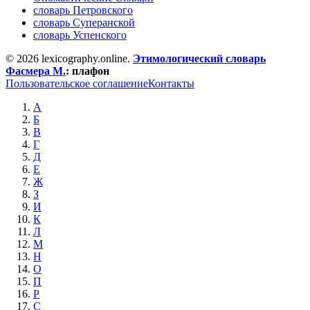
словарь Петровского
словарь Суперанской
словарь Успенского
© 2026 lexicography.online.
Этимологический словарь
Фасмера М.
:
плафон
Пользовательское соглашение
Контакты
А
Б
В
Г
Д
Е
Ж
З
И
К
Л
М
Н
О
П
Р
С