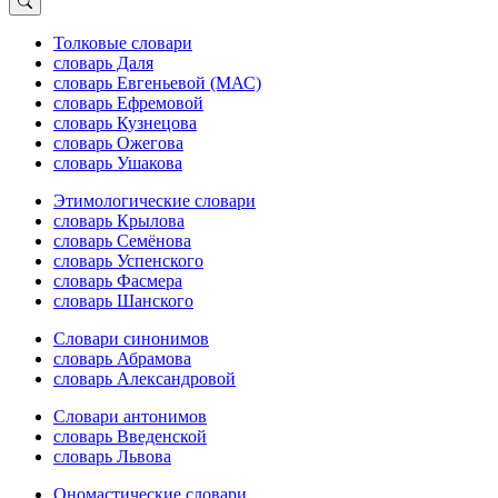
Толковые словари
словарь Даля
словарь Евгеньевой (МАС)
словарь Ефремовой
словарь Кузнецова
словарь Ожегова
словарь Ушакова
Этимологические словари
словарь Крылова
словарь Семёнова
словарь Успенского
словарь Фасмера
словарь Шанского
Словари синонимов
словарь Абрамова
словарь Александровой
Словари антонимов
словарь Введенской
словарь Львова
Ономастические словари