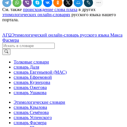
См. также
происхождение слова плаха
в других
этимологических онлайн-словарях
русского языка нашего
портала.
ΛΓΩ
Этимологический онлайн-словарь русского языка Макса
Фасмера
Толковые словари
словарь Даля
словарь Евгеньевой (МАС)
словарь Ефремовой
словарь Кузнецова
словарь Ожегова
словарь Ушакова
Этимологические словари
словарь Крылова
словарь Семёнова
словарь Успенского
словарь Фасмера