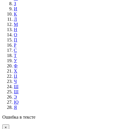
З
И
К
Л
М
Н
О
П
Р
С
Т
У
Ф
Х
Ц
Ч
Ш
Щ
Э
Ю
Я
Ошибка в тексте
×