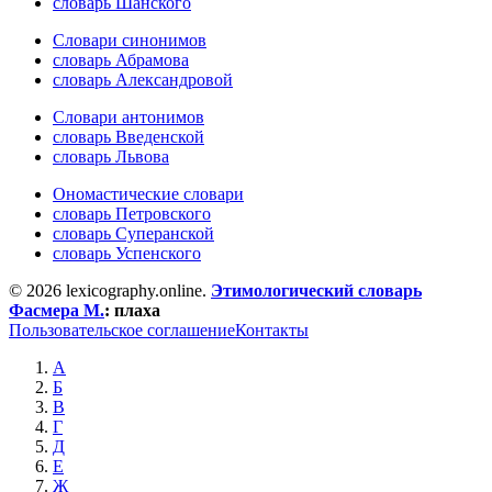
словарь Шанского
Словари синонимов
словарь Абрамова
словарь Александровой
Словари антонимов
словарь Введенской
словарь Львова
Ономастические словари
словарь Петровского
словарь Суперанской
словарь Успенского
© 2026 lexicography.online.
Этимологический словарь
Фасмера М.
:
плаха
Пользовательское соглашение
Контакты
А
Б
В
Г
Д
Е
Ж