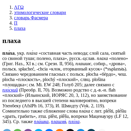
ΛΓΩ
этимологические словари
словарь Фасмера
П
плаха
плаха
пла́ха
, укр.
пла́ха
«составная часть невода; слой сала, снятый
со свиной туши; полено, плаха», русск.-цслав.
плаха
«полено»
(Григ. Наз., ХI в.; см. Срезн. II, 956),
плашиѥ
, собир., «дрова»,
польск. sрłасhеć, -сhсiа «клок, оторванный кусок» (*sърlахъtь).
Связано чередованием гласных с польск. рłосhа «бёрдо», чеш.
рlосhа «плоскость», рlосhý «плоский», слвц. plošina
«площадка»; см. Мi. ЕW 248; Голуб 205; далее связано с
пло́ский
(Преобр. II, 70). Возможно родство с д.-в.-н. flah
«плоский» (Ильинский, ИОРЯС 20, 3, 112), но заимствование
из последнего в высшей степени маловероятно, вопреки
Уленбеку (AfslPh 16, 373), И. Шмидту (Vok. 2, 119).
Сомнительно также сближение слова
пла́ха
с лит. plė́šti, plė́šiu
«драть, грабить», лтш. plêst, plêšu, вопреки Маценауэру (LF 12,
345). Ср. также
пла́шка
,
плашмя́
,
пло́ха
.