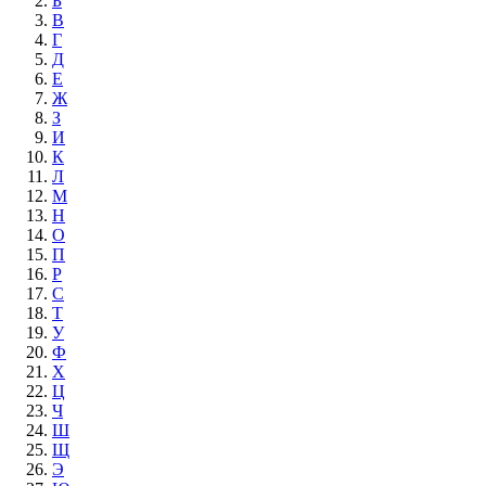
Б
В
Г
Д
Е
Ж
З
И
К
Л
М
Н
О
П
Р
С
Т
У
Ф
Х
Ц
Ч
Ш
Щ
Э