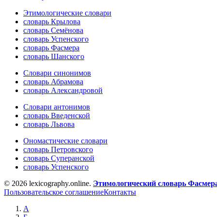
Этимологические словари
словарь Крылова
словарь Семёнова
словарь Успенского
словарь Фасмера
словарь Шанского
Словари синонимов
словарь Абрамова
словарь Александровой
Словари антонимов
словарь Введенской
словарь Львова
Ономастические словари
словарь Петровского
словарь Суперанской
словарь Успенского
© 2026 lexicography.online.
Этимологический словарь Фасмер
Пользовательское соглашение
Контакты
А