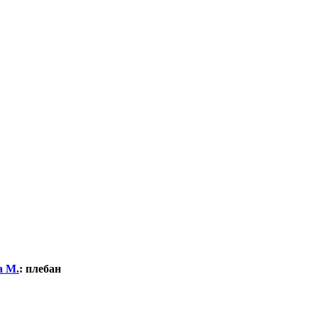
а М.
:
плебан