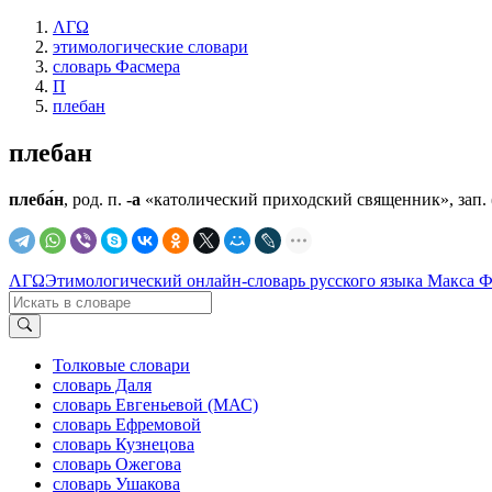
ΛΓΩ
этимологические словари
словарь Фасмера
П
плебан
плебан
плеба́н
, род. п.
-а
«католический приходский священник», зап. (Па
ΛΓΩ
Этимологический онлайн-словарь русского языка Макса 
Толковые словари
словарь Даля
словарь Евгеньевой (МАС)
словарь Ефремовой
словарь Кузнецова
словарь Ожегова
словарь Ушакова