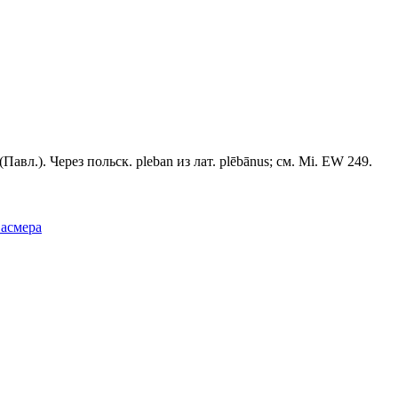
вл.). Через польск. рlеbаn из лат. plēbānus; см. Мi. ЕW 249.
Фасмера