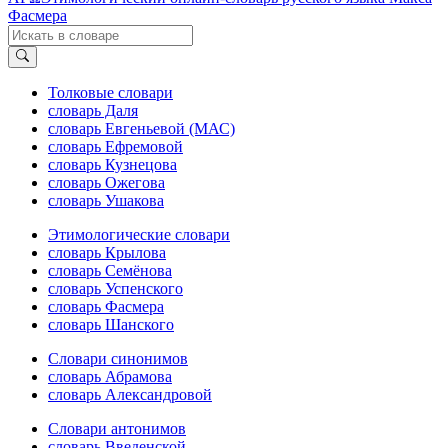
Фасмера
Толковые словари
словарь Даля
словарь Евгеньевой (МАС)
словарь Ефремовой
словарь Кузнецова
словарь Ожегова
словарь Ушакова
Этимологические словари
словарь Крылова
словарь Семёнова
словарь Успенского
словарь Фасмера
словарь Шанского
Словари синонимов
словарь Абрамова
словарь Александровой
Словари антонимов
словарь Введенской