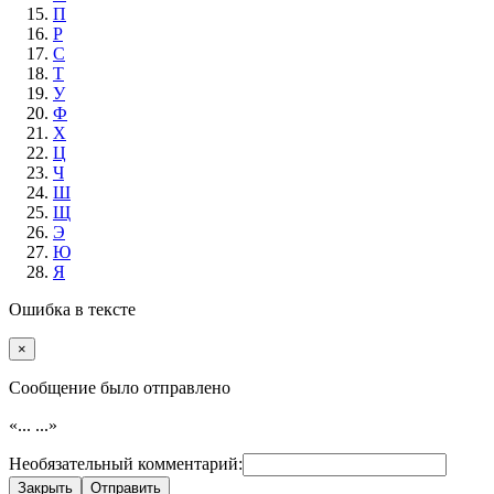
П
Р
С
Т
У
Ф
Х
Ц
Ч
Ш
Щ
Э
Ю
Я
Ошибка в тексте
×
Cообщение было отправлено
«...
...»
Необязательный комментарий:
Закрыть
Отправить