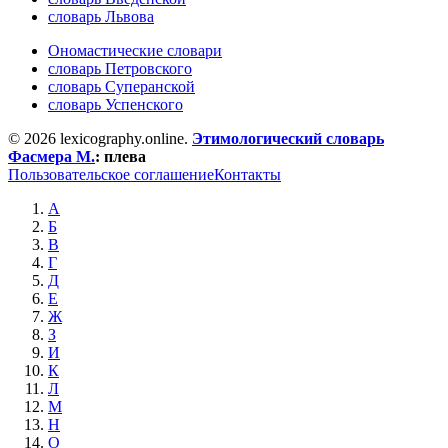
словарь Львова
Ономастические словари
словарь Петровского
словарь Суперанской
словарь Успенского
© 2026 lexicography.online.
Этимологический словарь
Фасмера М.
:
плева
Пользовательское соглашение
Контакты
А
Б
В
Г
Д
Е
Ж
З
И
К
Л
М
Н
О