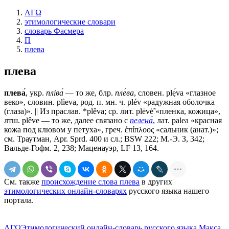
ΛΓΩ
этимологические словари
словарь Фасмера
П
плева
плева
плева́
, укр.
плiва́
— то же, блр.
пле́ва
, словен. plẹ́va «глазное
веко», словин. рlìеvа, род. п. мн. ч. plév «радужная оболочка
(глаза)». || Из праслав. *plěva; ср. лит. plėvė̃ «пленка, кожица»,
лтш. plêve — то же, далее связано с
пелена́
, лат. раlеа «красная
кожа под клювом у петуха», греч. ἐπίπλοος «сальник (анат.)»;
см. Траутман, Арr. Sprd. 400 и сл.; ВSW 222; М.-Э. З, 342;
Вальде-Гофм. 2, 238; Маценауэр, LF 13, 164.
См. также
происхождение слова плева
в других
этимологических онлайн-словарях
русского языка нашего
портала.
ΛΓΩ
Этимологический онлайн-словарь русского языка Макса