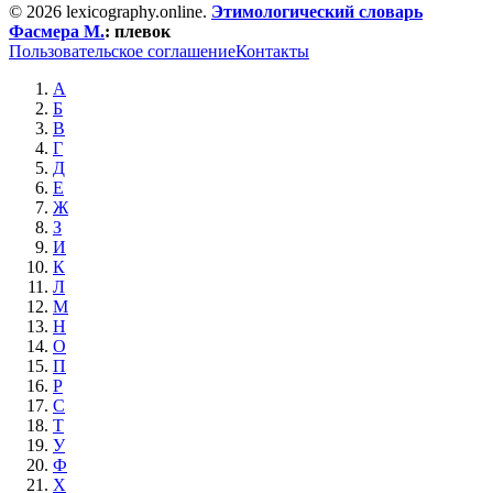
© 2026 lexicography.online.
Этимологический словарь
Фасмера М.
:
плевок
Пользовательское соглашение
Контакты
А
Б
В
Г
Д
Е
Ж
З
И
К
Л
М
Н
О
П
Р
С
Т
У
Ф
Х