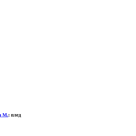
а М.
:
плед