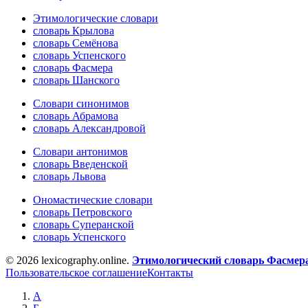
Этимологические словари
словарь Крылова
словарь Семёнова
словарь Успенского
словарь Фасмера
словарь Шанского
Словари синонимов
словарь Абрамова
словарь Александровой
Словари антонимов
словарь Введенской
словарь Львова
Ономастические словари
словарь Петровского
словарь Суперанской
словарь Успенского
© 2026 lexicography.online.
Этимологический словарь Фасмер
Пользовательское соглашение
Контакты
А