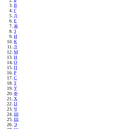
Б
В
Г
Д
Е
Ж
З
И
К
Л
М
Н
О
П
Р
С
Т
У
Ф
Х
Ц
Ч
Ш
Щ
Э