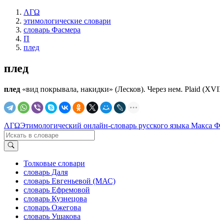
ΛΓΩ
этимологические словари
словарь Фасмера
П
плед
плед
плед
«вид покрывала, накидки» (Лесков). Через нем. Рlаid (XVIII
ΛΓΩ
Этимологический онлайн-словарь русского языка Макса 
Толковые словари
словарь Даля
словарь Евгеньевой (МАС)
словарь Ефремовой
словарь Кузнецова
словарь Ожегова
словарь Ушакова