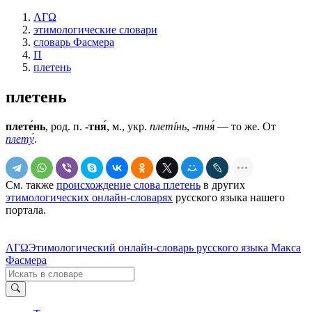
ΛΓΩ
этимологические словари
словарь Фасмера
П
плетень
плетень
плете́нь
, род. п.
-тня́
, м., укр.
плетíнь
,
-тня́
— то же. От
плету́
.
См. также
происхождение слова плетень
в других
этимологических онлайн-словарях
русского языка нашего
портала.
ΛΓΩ
Этимологический онлайн-словарь русского языка Макса
Фасмера