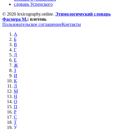
словарь Успенского
© 2026 lexicography.online.
Этимологический словарь
Фасмера М.
:
плетень
Пользовательское соглашение
Контакты
А
Б
В
Г
Д
Е
Ж
З
И
К
Л
М
Н
О
П
Р
С
Т
У