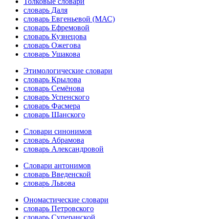
Толковые словари
словарь Даля
словарь Евгеньевой (МАС)
словарь Ефремовой
словарь Кузнецова
словарь Ожегова
словарь Ушакова
Этимологические словари
словарь Крылова
словарь Семёнова
словарь Успенского
словарь Фасмера
словарь Шанского
Словари синонимов
словарь Абрамова
словарь Александровой
Словари антонимов
словарь Введенской
словарь Львова
Ономастические словари
словарь Петровского
словарь Суперанской