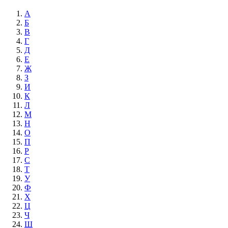
А
Б
В
Г
Д
Е
Ж
З
И
К
Л
М
Н
О
П
Р
С
Т
У
Ф
Х
Ц
Ч
Ш