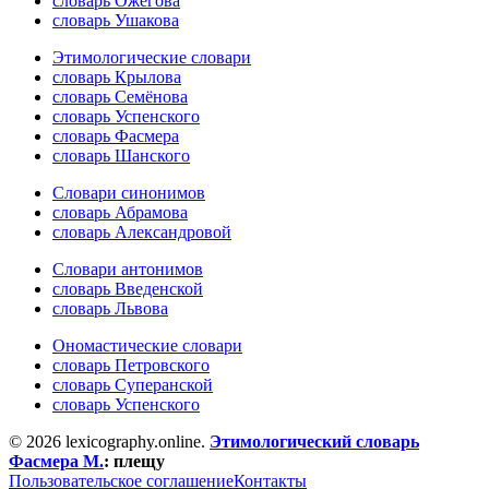
словарь Ожегова
словарь Ушакова
Этимологические словари
словарь Крылова
словарь Семёнова
словарь Успенского
словарь Фасмера
словарь Шанского
Словари синонимов
словарь Абрамова
словарь Александровой
Словари антонимов
словарь Введенской
словарь Львова
Ономастические словари
словарь Петровского
словарь Суперанской
словарь Успенского
© 2026 lexicography.online.
Этимологический словарь
Фасмера М.
:
плещу
Пользовательское соглашение
Контакты