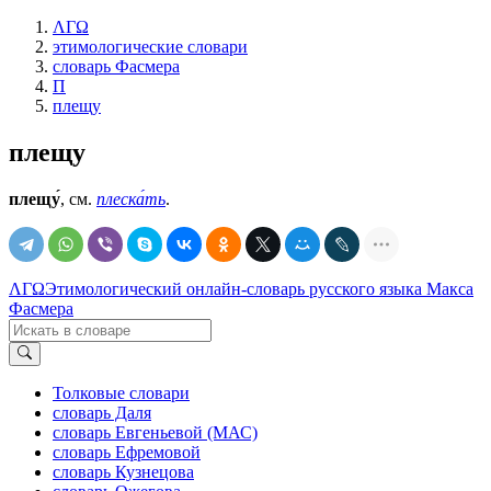
ΛΓΩ
этимологические словари
словарь Фасмера
П
плещу
плещу
плещу́
, см.
плеска́ть
.
ΛΓΩ
Этимологический онлайн-словарь русского языка Макса
Фасмера
Толковые словари
словарь Даля
словарь Евгеньевой (МАС)
словарь Ефремовой
словарь Кузнецова