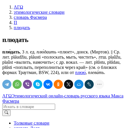
ΛΓΩ
этимологические словари
словарь Фасмера
П
плюдать
плюдать
плю́дать
, 3 л. ед.
плю́даить
«плюет», донск. (Миртов). || Ср.
лит. pláudžiu, pláusti «полоскать, мыть, чистить», лтш. plaûžu,
plaûst «вылить, намочить»; с др. вокал. — лит. plū́stu, plū́dau,
plū́sti «поплыть, переполниться через край» (см. о близких
формах Траутман, BSW, 224), или от
плюю́
,
плева́ть
.
ΛΓΩ
Этимологический онлайн-словарь русского языка Макса
Фасмера
Толковые словари