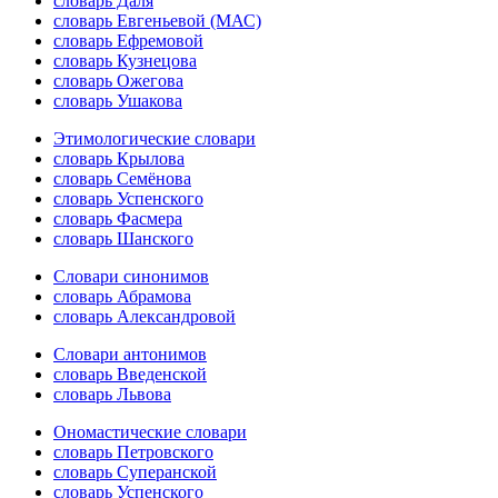
словарь Даля
словарь Евгеньевой (МАС)
словарь Ефремовой
словарь Кузнецова
словарь Ожегова
словарь Ушакова
Этимологические словари
словарь Крылова
словарь Семёнова
словарь Успенского
словарь Фасмера
словарь Шанского
Словари синонимов
словарь Абрамова
словарь Александровой
Словари антонимов
словарь Введенской
словарь Львова
Ономастические словари
словарь Петровского
словарь Суперанской
словарь Успенского