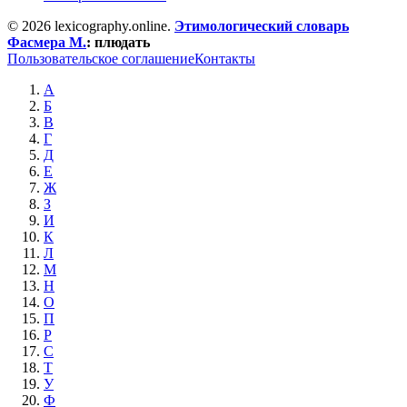
© 2026 lexicography.online.
Этимологический словарь
Фасмера М.
:
плюдать
Пользовательское соглашение
Контакты
А
Б
В
Г
Д
Е
Ж
З
И
К
Л
М
Н
О
П
Р
С
Т
У
Ф