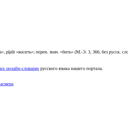
, рl̨аũt «косить»; перен. знач. «бить» (М.-Э. 3, 366, без русск. сло
их онлайн-словарях
русского языка нашего портала.
Фасмера