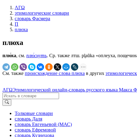
ΛΓΩ
этимологические словари
словарь Фасмера
П
плюха
плюха
плю́ха
, см.
плю́снуть
. Ср. также лтш. pl̨aũka «оплеуха, пощечина»
См. также
происхождение слова плюха
в других
этимологическ
ΛΓΩ
Этимологический онлайн-словарь русского языка Макса 
Толковые словари
словарь Даля
словарь Евгеньевой (МАС)
словарь Ефремовой
словарь Кузнецова