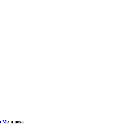
а М.
:
плюха