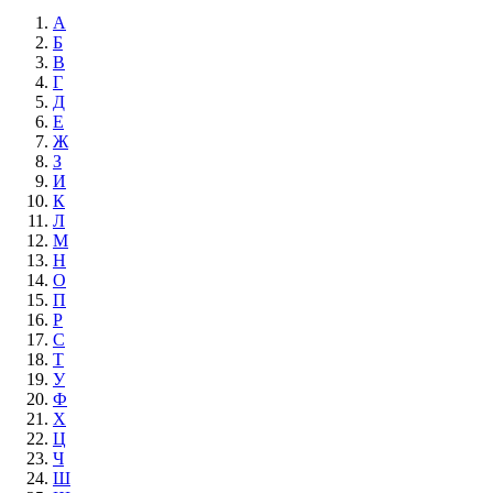
А
Б
В
Г
Д
Е
Ж
З
И
К
Л
М
Н
О
П
Р
С
Т
У
Ф
Х
Ц
Ч
Ш