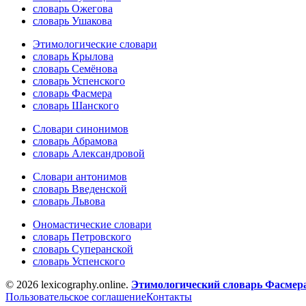
словарь Ожегова
словарь Ушакова
Этимологические словари
словарь Крылова
словарь Семёнова
словарь Успенского
словарь Фасмера
словарь Шанского
Словари синонимов
словарь Абрамова
словарь Александровой
Словари антонимов
словарь Введенской
словарь Львова
Ономастические словари
словарь Петровского
словарь Суперанской
словарь Успенского
© 2026 lexicography.online.
Этимологический словарь Фасмер
Пользовательское соглашение
Контакты