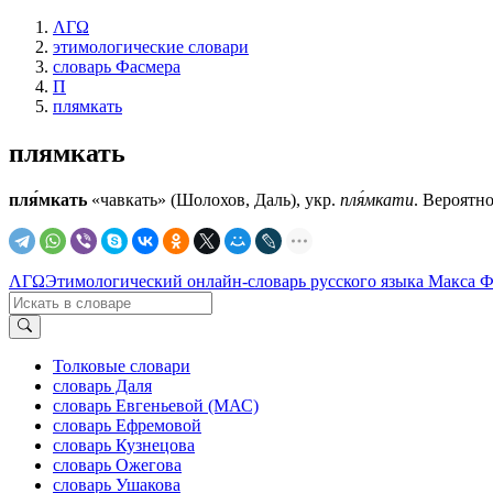
ΛΓΩ
этимологические словари
словарь Фасмера
П
плямкать
плямкать
пля́мкать
«чавкать» (Шолохов, Даль), укр.
пля́мкати
. Вероятн
ΛΓΩ
Этимологический онлайн-словарь русского языка Макса 
Толковые словари
словарь Даля
словарь Евгеньевой (МАС)
словарь Ефремовой
словарь Кузнецова
словарь Ожегова
словарь Ушакова