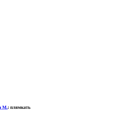
а М.
:
плямкать