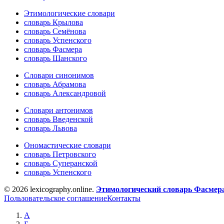
Этимологические словари
словарь Крылова
словарь Семёнова
словарь Успенского
словарь Фасмера
словарь Шанского
Словари синонимов
словарь Абрамова
словарь Александровой
Словари антонимов
словарь Введенской
словарь Львова
Ономастические словари
словарь Петровского
словарь Суперанской
словарь Успенского
© 2026 lexicography.online.
Этимологический словарь Фасмер
Пользовательское соглашение
Контакты
А