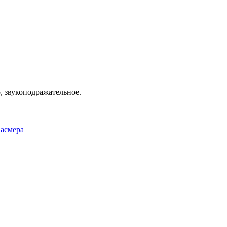
о, звукоподражательное.
Фасмера