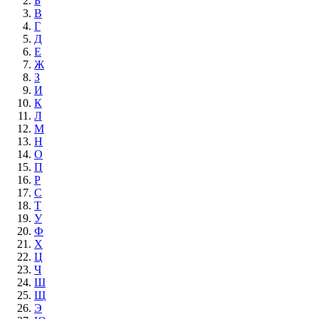
Б
В
Г
Д
Е
Ж
З
И
К
Л
М
Н
О
П
Р
С
Т
У
Ф
Х
Ц
Ч
Ш
Щ
Э