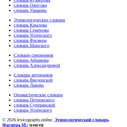
словарь Кузнецова
словарь Ожегова
словарь Ушакова
Этимологические словари
словарь Крылова
словарь Семёнова
словарь Успенского
словарь Фасмера
словарь Шанского
Словари синонимов
словарь Абрамова
словарь Александровой
Словари антонимов
словарь Введенской
словарь Львова
Ономастические словари
словарь Петровского
словарь Суперанской
словарь Успенского
© 2026 lexicography.online.
Этимологический словарь
Фасмера М.
:
плясея