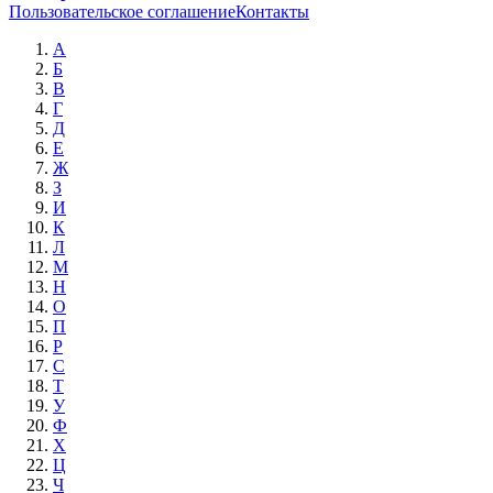
Пользовательское соглашение
Контакты
А
Б
В
Г
Д
Е
Ж
З
И
К
Л
М
Н
О
П
Р
С
Т
У
Ф
Х
Ц
Ч