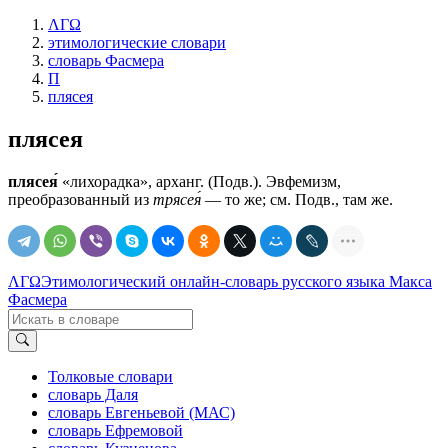
ΛΓΩ
этимологические словари
словарь Фасмера
П
плясея
плясея
плясея́
«лихорадка», арханг. (Подв.). Эвфемизм,
преобразованный из
трясея́
— то же; см. Подв., там же.
ΛΓΩ
Этимологический онлайн-словарь русского языка Макса
Фасмера
Толковые словари
словарь Даля
словарь Евгеньевой (МАС)
словарь Ефремовой